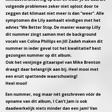
volgende problemen zeker niet oplost door te
zeggen dat klimaat niet
meer is dan “weer”.
Alle
symptomen die Lily aanhaalt eindigen met het
advies “We Better
Stop. De manier waarop Lilly
dit nummer zingt samen met de back
ground
vocals van Colina Phillips en Jill Zadeh maken dit
nummer in
ieder geval tot het kwalitatief best
gezongen nummer op dit album.
Ook het venijnige gitaarspel van Mike Brenton
draagt daar belangrijk
aan bij. Heel mooi met
een eruit spattende waarschuwing!
Heel mooi!
Een nummer, nog maar nét geschreven vóór de
opname van dit al
bum, I Can’t Jam is ook
daadwerkelijk niets minder dan een jam!
Van