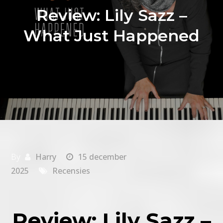
Review: Lily Sazz –
What Just Happened
By
Harry
15 december
2025
Recensies
Review: Lily Sazz –