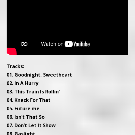
Tracks:
01. Goodnight, Sweetheart
02. In A Hurry
03. This Train Is Rollin’
04. Knack For That
05. Future me
06. Isn’t That So
07. Don’t Let It Show
08. Gaslight