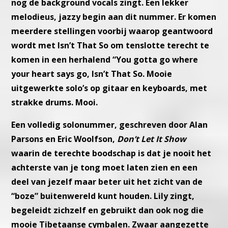
nog de background vocals
zingt.
Een lekker
melodieus, jazzy begin aan dit nummer. Er komen
meer
dere stellingen voorbij waarop geantwoord
wordt met Isn’t That So
om tenslotte terecht te
komen in een herhalend “You gotta go where
your heart says go, Isn’t That So. Mooie
uitgewerkte solo’s op gitaar
en keyboards, met
strakke drums. Mooi.
Een volledig solonummer, geschreven door Alan
Parsons en Eric
Woolfson,
Don’t Let It Show
waarin de terechte boodschap is dat
je nooit het
achterste van je tong moet laten zien en een
deel van je
zelf maar beter uit het zicht van de
“boze” buitenwereld kunt houden.
Lily zingt,
begeleidt zichzelf en gebruikt dan ook nog die
mooie Tibe
taanse cymbalen. Zwaar aangezette