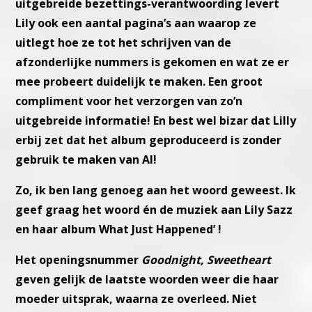
uitgebreide bezettings-verantwoording levert
Lily ook
een aantal pagina’s aan waarop ze
uitlegt hoe ze tot het schrijven van
de
afzonderlijke nummers is gekomen en wat ze er
mee probeert dui
delijk te maken. Een groot
compliment voor het verzorgen van zo’n
uitgebreide informatie!
En best wel bizar dat Lilly
erbij zet dat het album geproduceerd is
zonder
gebruik te maken van AI!
Zo, ik ben lang genoeg aan het woord geweest. Ik
geef graag het
woord én de muziek aan Lily Sazz
en haar album What Just Hap
pened’ !
Het openingsnummer
Goodnight, Sweetheart
geven gelijk de laat
ste woorden weer die haar
moeder uitsprak, waarna ze overleed.
Niet