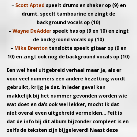
–
Scott Apted
speelt drums en shaker op (9) en
drumt, speelt
tambourine en zingt de
background vocals op (10)
–
Wayne DeAdder
speelt bas op (9 en 10) en zingt
de background
vocals op (10)
–
Mike Brenton
tenslotte speelt gitaar op (9 en
10) en zingt ook
nog de background vocals op (10)
Een wel heel uitgebreid verhaal maar ja, als er
voor veel nummers
een andere bezetting wordt
gebruikt, krijg je dat.
In ieder geval kan
makkelijk bij het nummer gevonden worden wie
wat doet en da’s ook wel lekker, mocht ik dat
niet overal even uitge
breid vermelden…
Feit is
dat de info bij dit album bijzonder compleet is en
zelfs de tekst
en zijn bijgeleverd!
Naast deze