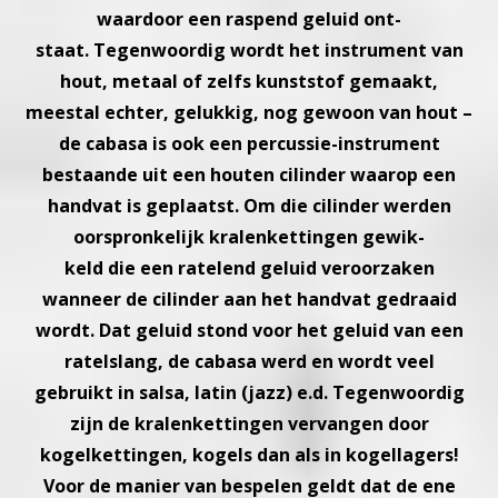
waardoor een raspend geluid ont-
staat. Tegenwoordig wordt het instrument van
hout, metaal of
zelfs kunststof gemaakt,
meestal echter, gelukkig, nog gewoon
van hout –
de cabasa is ook een percussie-instrument
bestaan
de uit een houten cilinder waarop een
handvat is geplaatst.
Om die cilinder werden
oorspronkelijk kralenkettingen gewik-
keld die een ratelend geluid veroorzaken
wanneer de cilinder
aan het handvat gedraaid
wordt. Dat geluid stond voor het
geluid van een
ratelslang, de cabasa werd en wordt veel
ge
bruikt in salsa, latin (jazz) e.d. Tegenwoordig
zijn de kralenket
tingen vervangen door
kogelkettingen, kogels dan als in kogel
lagers!
Voor de manier van bespelen geldt dat de ene