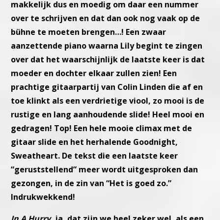
makkelijk dus en moedig om daar een nummer
over te schrijven
en dat dan ook nog vaak op de
bühne te moeten brengen…!
Een zwaar
aanzettende piano waarna Lily begint te zingen
over dat
het waarschijnlijk de laatste keer is dat
moeder en dochter elkaar
zullen zien! Een
prachtige gitaarpartij van Colin Linden die af en
toe
klinkt als een verdrietige viool, zo mooi is de
rustige en lang aanhou
dende slide! Heel mooi en
gedragen! Top! Een hele mooie climax
met de
gitaar slide en het herhalende Goodnight,
Sweatheart. De
tekst die een laatste keer
“geruststellend” meer wordt uitgesproken
dan
gezongen, in de zin van “Het is goed zo.”
Indrukwekkend!
In A Hurry
, ja, dat zijn we heel zeker wel, als een