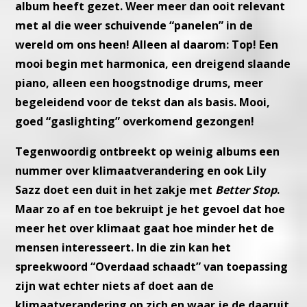
album heeft
gezet. Weer meer dan ooit relevant
met al die weer schuivende “pa
nelen” in de
wereld om ons heen! Alleen al daarom: Top!
Een
mooi begin met harmonica, een dreigend slaande
piano, alleen
een hoogstnodige drums, meer
begeleidend voor de tekst dan als
basis. Mooi,
goed “gaslighting” overkomend gezongen!
Tegenwoordig ontbreekt op weinig albums een
nummer over klimaat
verandering en ook Lily
Sazz doet een duit in het zakje met
Better
Stop
.
Maar zo af en toe bekruipt je het gevoel dat hoe
meer het over
klimaat gaat hoe minder het de
mensen interesseert. In die zin kan
het
spreekwoord “Overdaad schaadt” van toepassing
zijn wat echter
niets af doet aan de
klimaatverandering op zich en waar je de daaruit