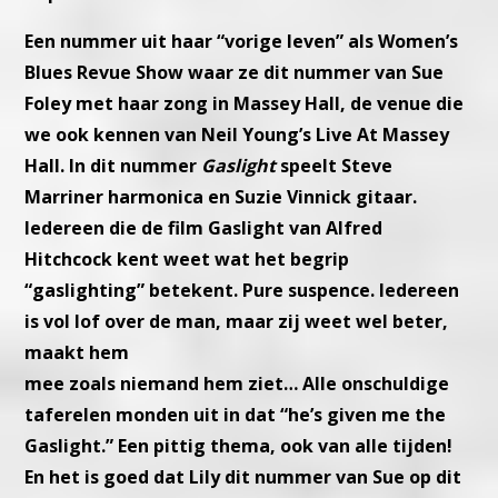
Een nummer uit haar “vorige leven” als Women’s
Blues Revue Show
waar ze dit nummer van Sue
Foley met haar zong in Massey Hall,
de venue die
we ook kennen van Neil Young’s Live At Massey
Hall.
In dit nummer
Gaslight
speelt Steve
Marriner harmonica en Suzie
Vinnick gitaar.
Iedereen die de film Gaslight van Alfred
Hitchcock kent
weet wat het begrip
“gaslighting” betekent. Pure suspence.
Iedereen
is vol lof over de man, maar zij weet wel beter,
maakt hem
mee zoals niemand hem ziet… Alle onschuldige
taferelen monden uit
in dat “he’s given me the
Gaslight.” Een pittig thema, ook van alle
tijden!
En het is goed dat Lily dit nummer van Sue op dit