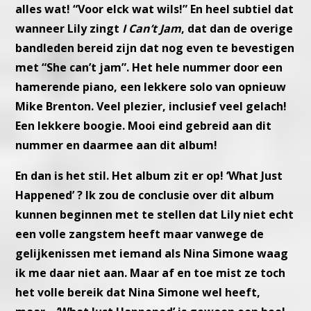
alles wat! “Voor elck wat wils!” En heel subtiel dat
wanneer Lily
zingt
I Can’t Jam
, dat dan de overige
bandleden bereid zijn dat nog
even te bevestigen
met “She can’t jam”.
Het hele nummer door een
hamerende piano, een lekkere solo van
opnieuw
Mike Brenton. Veel plezier, inclusief veel gelach!
Een lekkere boogie. Mooi eind gebreid aan dit
nummer en daarmee
aan dit album!
En dan is het stil. Het album zit er op! ‘What Just
Happened’ ?
Ik zou de conclusie over dit album
kunnen beginnen met te stellen
dat Lily niet echt
een volle zangstem heeft maar vanwege de
gelijke
nissen met iemand als Nina Simone waag
ik me daar niet aan.
Maar af en toe mist ze toch
het volle bereik dat Nina Simone wel
heeft,