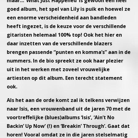
maar… ‘
What Just Happened’ is gewoon een heel
goed album, het spel van
Lily is puik en hoewel ze
een enorme verscheidenheid aan bandleden
heeft ingezet, is de keuze voor de verschillende
gitaristen helemaal
100% top! Ook het hier en
daar inzetten van de verschillende blazers
brengen passende “punten en komma’s” aan in de
nummers.
In de bio spreekt ze ook haar plezier
uit in het werken met zoveel
vrouwelijke
artiesten op dit album. Een terecht statement
ook.
Als het aan de orde komt zal ik telkens verwijzen
naar Isis, een vrouw
enband uit de jaren 70 met de
voortreffelijke (blues)albums ‘Isis’, ‘Ain’t
No
Backin’ Up Now’ (!) en ‘Breakin’ Through’. Gaat dat
horen!
Vooral omdat ze in die jaren stelselmatig