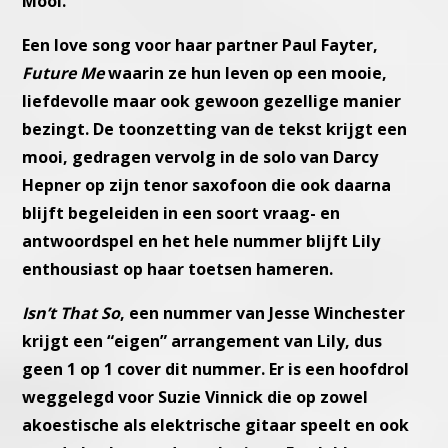
Mooi.
Een love song voor haar partner Paul Fayter,
Future Me
waarin ze hun
leven op een mooie,
liefdevolle maar ook gewoon gezellige manier
bezingt. De toonzetting van de tekst krijgt een
mooi, gedragen ver
volg in de solo van Darcy
Hepner op zijn tenor saxofoon die ook daar
na
blijft begeleiden in een soort vraag- en
antwoordspel en het hele
nummer blijft Lily
enthousiast op haar toetsen hameren.
Isn’t That So
, een nummer van Jesse Winchester
krijgt een “eigen”
arrangement van Lily, dus
geen 1 op 1 cover dit nummer.
Er is een hoofdrol
weggelegd voor Suzie Vinnick die op zowel
akoes
tische als elektrische gitaar speelt en ook