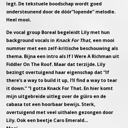
legt. De tekstuele boodschap wordt goed
ondersteunend door de dóór”lopende” melodie.
Heel mooi.
De vocal group
Boreal
begeleidt Lily met hun
background vocals in
Knack For That
, een mooi
nummer met een zelf-kritische beschouw
ing als
thema. Bijna een intro als If I Were A Richman uit
Fiddler On
The Roof. Maar dat terzijde. Lily
bezingt overtuigend haar eigenschap
dat “If
there’s a way to build it up, I’ll find a way to tear
it down.”
“I gotta Knack For That. En hier komt
mijn uitgebreide uitleg over de
güiro en de
cabasa tot een hoorbaar bewijs.
Sterk,
overtuigend met veel uithalen gezongen door
Lily.
Ook een beetje Caro Emerald…