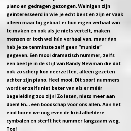
piano en gedragen gezongen.
Weinigen zijn
geïnteresseerd in wie je echt bent en zijn er vaak
alleen
maar bij gebaat er hun eigen verhaal van
te maken en ook als je niets
vertelt, maken
mensen er toch wel hún verhaal van, maar dan
heb je
ze tenminste zelf geen “munitie”
gegeven. Een mooi dramatisch num
mer, zelfs
een beetje in de stijl van Randy Newman die dat
ook zo
scherp kon neerzetten, alleen gezeten
achter zijn piano. Heel mooi.
Dit soort nummers
wordt er zelfs niet beter van als er méér
begelei
ding zou zijn! Zo laten, niets meer aan
doen! En… een boodschap
voor ons allen. Aan het
eind horen we nog even de kristalheldere
cymbalen en sterft het nummer langzaam weg.
Top!