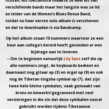
richten.
Als toetseniste maakte ze deel uit van
verschillende bands maar het
langste was ze lid
en leider van de Women’s Blues Revue Band,
totdat
nu haar eerste solo-album is verschenen
en dat te downloaden is via
Bandcamp.
Op het album staan 10 nummers waarvoor ze een
keur aan collega’s
bereid heeft gevonden er een
bijdrage aan te leveren:
– Om te beginnen natuurlijk
Lily Sazz
zelf die op
alle nummers
zingt, de keyboards bedient en
daarnaast nog gitaar op (3) en
orgel op (9) en ook
nog de Tibetan tingsha cymbal op (7), dat
zijn
twee hele kleine cymbalen, vaak gemaakt van
brons en be
werkt/gegraveerd met veel
versieringen in die zin dat deze
cymbalen vooral
gebruikt worden tijdens Tibetaanse