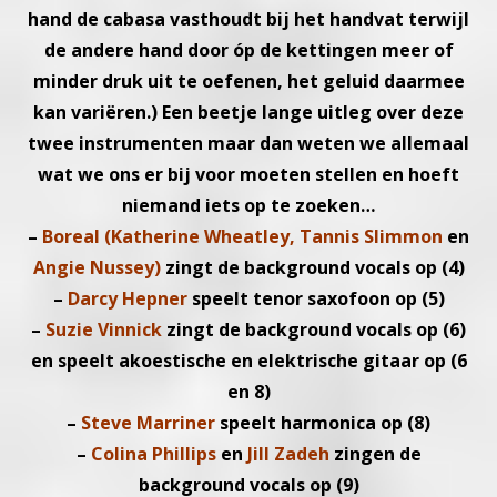
hand de
cabasa vasthoudt bij het handvat terwijl
de andere hand door
óp de kettingen meer of
minder druk uit te oefenen, het
geluid daarmee
kan variëren.) Een beetje lange uitleg over deze
twee instrumenten maar dan weten we allemaal
wat we ons
er bij voor moeten stellen en hoeft
niemand iets op te zoeken…
–
Boreal (Katherine Wheatley, Tannis Slimmon
en
Angie Nussey)
zingt de background vocals op (4)
–
Darcy Hepner
speelt tenor saxofoon op (5)
–
Suzie Vinnick
zingt de background vocals op (6)
en speelt akoes
tische en elektrische gitaar op (6
en 8)
–
Steve Marriner
speelt harmonica op (8)
–
Colina Phillips
en
Jill Zadeh
zingen de
background vocals op (9)