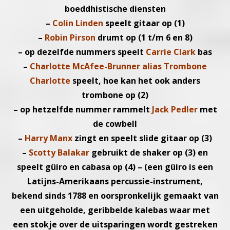
boeddhis
tische diensten
–
Colin Linden
speelt gitaar op (1)
–
Robin Pirson
drumt op (1 t/m 6 en 8)
– op dezelfde nummers speelt
Carrie Clark
bas
–
Charlotte McAfee-Brunner alias Trombone
Charlotte
speelt,
hoe kan het ook anders
trombone op (2)
– op hetzelfde nummer rammelt
Jack Pedler
met
de cowbell
–
Harry Manx
zingt en speelt slide gitaar op (3)
–
Scotty Balakar
gebruikt de shaker op (3) en
speelt güiro en caba
sa op (4) – (een güiro is een
Latijns-Amerikaans percussie-instru
ment,
bekend sinds 1788 en oorspronkelijk gemaakt van
een
uitgeholde, geribbelde kalebas waar met
een stokje over de uit
sparingen wordt gestreken