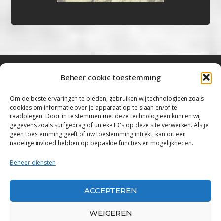
Beheer cookie toestemming
Bluestown Music
Om de beste ervaringen te bieden, gebruiken wij technologieën zoals
cookies om informatie over je apparaat op te slaan en/of te
“Voor de mooiste Blues, Rock, Roots &
raadplegen. Door in te stemmen met deze technologieën kunnen wij
gegevens zoals surfgedrag of unieke ID's op deze site verwerken. Als je
Americana”
geen toestemming geeft of uw toestemming intrekt, kan dit een
nadelige invloed hebben op bepaalde functies en mogelijkheden.
Copyright 2019 – 2026 Bluestown Music – All
Rights Reserved
Beheer diensten
Privacybeleid
ACCEPTEREN
Powered by Bluestown Music
WEIGEREN