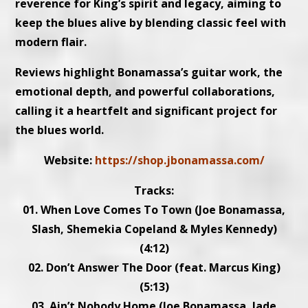
reverence for King’s spirit and legacy, aiming to
keep the blues alive by blending classic feel with
modern flair.
Reviews highlight Bonamassa’s guitar work, the
emotional depth, and powerful collaborations,
calling it a heartfelt and significant project for
the blues world.
Website:
https://shop.jbonamassa.com/
Tracks:
01. When Love Comes To Town (Joe Bonamassa,
Slash, Shemekia Copeland & Myles Kennedy)
(4:12)
02. Don’t Answer The Door (feat. Marcus King)
(5:13)
03. Ain’t Nobody Home (Joe Bonamassa, Jade