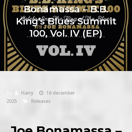
Bonamassa – B.B.
King’s Blues Summit
100, Vol. IV (EP)
By
Harry
16 december
2025
Releases
Joe Bonamassa –