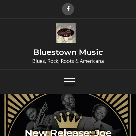
Skip
to
content
Bluestown Music
Blues, Rock, Roots & Americana
New Release: Joe