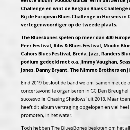
eerste album ‘Voodoo Guitar’ en in datzelfde ja
Challenge en wint de Belgian Blues Challenge i
Bij de European Blues Challenge in Horsens in
vertegenwoordiger op de tweede plaats.
The Bluesbones spelen op meer dan 400 Europes
Peer Festival, Ribs & Blues Festival, Moulin Bl
Cahors Blues Festival, Breda, Jazz, Randers Blu
podium gedeeld met o.a. Jimmy Vaughan, Seas
Jones, Danny Bryant, The Nimmo Brothers en 
Eind 2019 besloot de band we om, samen met de or
concertavond te organiseren in GC Den Breughel 
succesvolle ‘Chasing Shadows’ uit 2018. Maar toen
heeft dit album vertraging opgelopen en viel heel
promoten, in het water.
Toch hebben The BluesBones besloten om het al