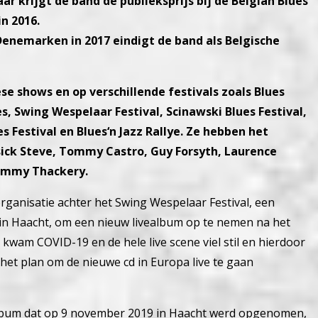
ar krijgt de band de publieksprijs bij de Belgian Blues
n 2016.
 Denemarken in 2017 eindigt de band als Belgische
e shows en op verschillende festivals zoals Blues
ues, Swing Wespelaar Festival, Scinawski Blues Festival,
es Festival en Blues‘n Jazz Rallye. Ze hebben het
ick Steve, Tommy Castro, Guy Forsyth, Laurence
Jimmy Thackery.
ganisatie achter het Swing Wespelaar Festival, een
in Haacht, om een nieuw livealbum op te nemen na het
 kwam COVID-19 en de hele live scene viel stil en hierdoor
 het plan om de nieuwe cd in Europa live te gaan
bum dat op 9 november 2019 in Haacht werd opgenomen,