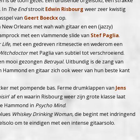
en is de toon gezet. Een bruisende orgelsolo, een strakke
. In
The End
strooit
Edwin Risbourg
weer zeer kwistig
asspel van
Geert Boeckx
op.
n New Orleans met wah wah gitaar en een (jazzy)
amprock met een vlammende slide van
Stef Paglia
.
 Life
, met een gedreven ritmesectie en wederom een
Witchdoctor
met Paglia van subtiel tot verschroeiend.
onen mooi gezongen
Betrayal.
Uitbundig is de zang van
n Hammond en gitaar zich ook weer van hun beste kant
cker met pompende bas. Ferme drumklappen van
Jens
isin
’ af en waarin Risbourg weer zijn grote klasse laat
ende Hammond in
Psycho Mind
.
blues
Whiskey Drinking Woman
, die begint met indringend
elsolo om te eindigen met een intense gitaarsolo.