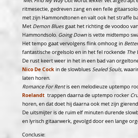
Met
Find My Way Out
wordt lekker vet afgetrapt 
ritmesectie, gedreven zang en een felle gitaarsolo
met zijn Hammondtonen en valt ook het straffe b
Met
Demon Blues
gaat het richting de voodoo va
Hammondsolo.
Going Down
is vette midtempo sw
Het tempo gaat vervolgens flink omhoog in
Better
fantastische orgelsolo en in het fel rockende
The 
De rust keert weer in het in een bad van orgelt
Nico De Cock
in de slowblues
Sealed Souls,
waari
laten horen.
Romance For Rent
is een melodieuze uptempo ro
Roelandt
trappen daarna de uptempo rocker
Cru
horen, en dat doet hij daarna ook met zijn gier
De uitsmijter is de ruim elf minuten durende slow
en lyrisch gitaarwerk, gevolgd door een lange org
Conclusie: