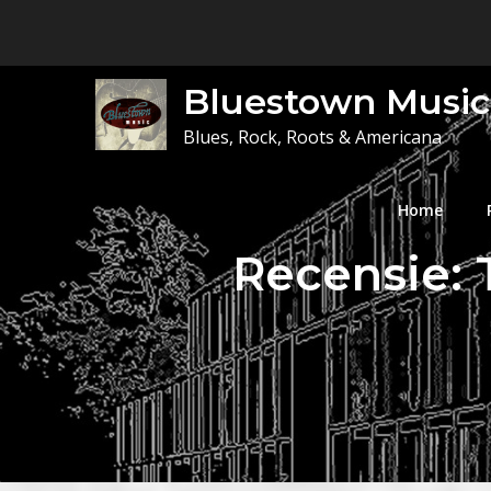
Skip
to
content
Bluestown Music
Blues, Rock, Roots & Americana
Home
Recensie: 