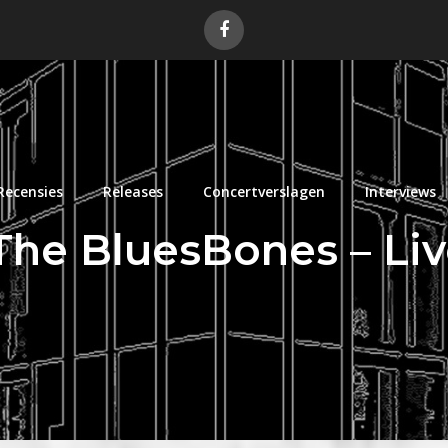
Recensies
Releases
Concertverslagen
Interviews
The BluesBones – Li