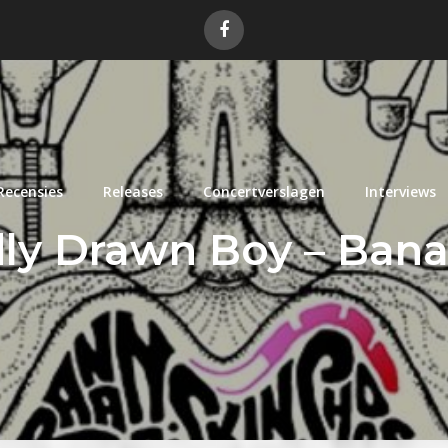
Recensies
Releases
Concertverslagen
Interviews
dly Drawn Boy – Bana