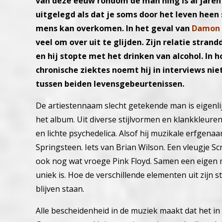
van deze eeuw rondom de man hing is al jaren
uitgelegd als dat je soms door het leven heen 
mens kan overkomen. In het geval van
Damon
veel om over uit te glijden. Zijn relatie stra
en hij stopte met het drinken van alcohol. In
chronische ziektes noemt hij in interviews niet
tussen beiden levensgebeurtenissen.
De artiestennaam slecht getekende man is eigenlij
het album. Uit diverse stijlvormen en klankkleur
en lichte psychedelica. Alsof hij muzikale erfgena
Springsteen. Iets van Brian Wilson. Een vleugje Scri
ook nog wat vroege Pink Floyd. Samen een eigen 
uniek is. Hoe de verschillende elementen uit zijn st
blijven staan.
Alle bescheidenheid in de muziek maakt dat het in