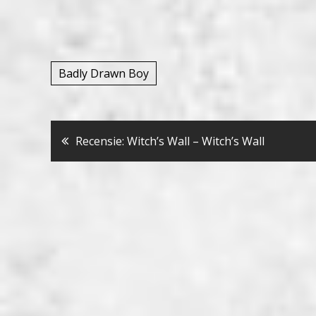
Badly Drawn Boy
Bericht
Recensie: Witch’s Wall – Witch’s Wall
navigatie