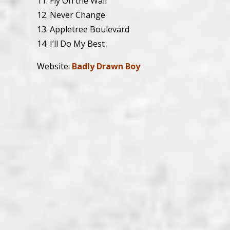
11. Fly On the Wall
12. Never Change
13. Appletree Boulevard
14. I’ll Do My Best
Website:
Badly Drawn Boy