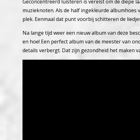
Geconcentreerd luisteren is vereist om de diepe l
muzieknoten. Als de half ingekleurde albumhoes v
plek. Eenmaal dat punt voorbij schitteren de liedj
Na lange tijd weer een nieuw album van deze besc
en hoe! Een perfect album van de meester van ono
details verbergt. Dat zijn gezondheid het maken va