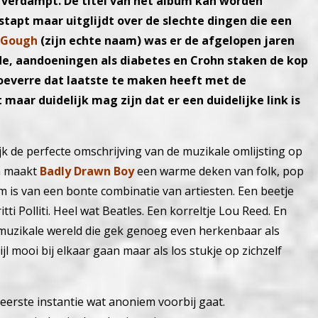
 verdampt. De titel van het album kan worden
stapt maar uitglijdt over de slechte dingen die een
 Gough
(zijn echte naam) was er de afgelopen jaren
ndde, aandoeningen als diabetes en Crohn staken de kop
 hoeverre dat laatste te maken heeft met de
 maar duidelijk mag zijn dat er een duidelijke link is
k de perfecte omschrijving van de muzikale omlijsting op
en maakt
Badly Drawn Boy
een warme deken van folk, pop
am is van een bonte combinatie van artiesten. Een beetje
tti Polliti. Heel wat Beatles. Een korreltje Lou Reed. En
muzikale wereld die gek genoeg even herkenbaar als
ijl mooi bij elkaar gaan maar als los stukje op zichzelf
 eerste instantie wat anoniem voorbij gaat.