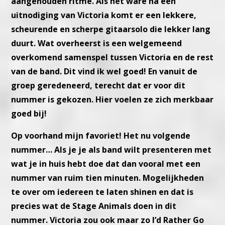
aangehouden ritme. Als het ware ná een
uit
nodiging van Victoria komt er een lekkere,
scheurende en scherpe
gitaarsolo die lekker lang
duurt. Wat overheerst is een welgemeend
overkomend samenspel tussen Victoria en de rest
van de band.
Dit vind ik wel goed! En vanuit de
groep geredeneerd, terecht dat er
voor dit
nummer is gekozen. Hier voelen ze zich merkbaar
goed bij!
Op voorhand mijn favoriet! Het nu volgende
nummer…
Als je je als band wilt presenteren met
wat je in huis hebt doe dat dan
vooral met een
nummer van ruim tien minuten.
Mogelijkheden
te over om iedereen te laten shinen en dat is
precies
wat de Stage Animals doen in dit
nummer.
Victoria zou ook maar zo I’d Rather Go