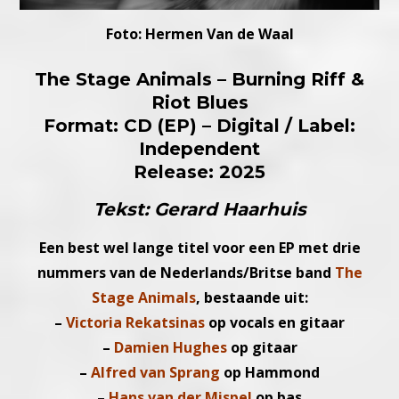
Foto: Hermen Van de Waal
The Stage Animals – Burning Riff &
Riot Blues
Format: CD (EP) – Digital / Label:
Independent
Release: 2025
Tekst: Gerard Haarhuis
Een best wel lange titel voor een EP met drie
nummers van de
Nederlands/Britse band
The
Stage Animals
, bestaande uit:
–
Victoria Rekatsinas
op vocals en gitaar
–
Damien Hughes
op gitaar
–
Alfred van Sprang
op Hammond
–
Hans van der Mispel
op bas