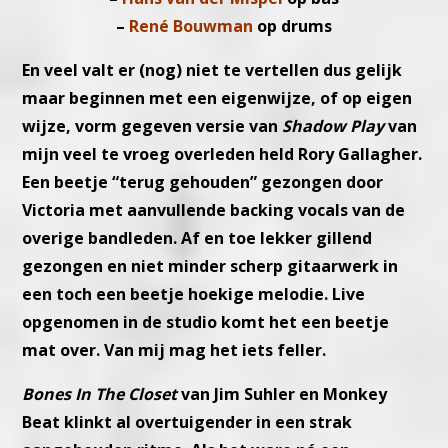
–
René Bouwman
op drums
En veel valt er (nog) niet te vertellen dus gelijk
maar beginnen met
een eigenwijze, of op eigen
wijze, vorm gegeven versie van
Shadow
Play
van
mijn veel te vroeg overleden held Rory Gallagher.
Een beetje “terug gehouden” gezongen door
Victoria met aanvullen
de backing vocals van de
overige bandleden.
Af en toe lekker gillend
gezongen en niet minder scherp gitaarwerk
in
een toch een beetje hoekige melodie. Live
opgenomen in de studio
komt het een beetje
mat over. Van mij mag het iets feller.
Bones In The Closet
van Jim Suhler en Monkey
Beat klinkt al over
tuigender in een strak