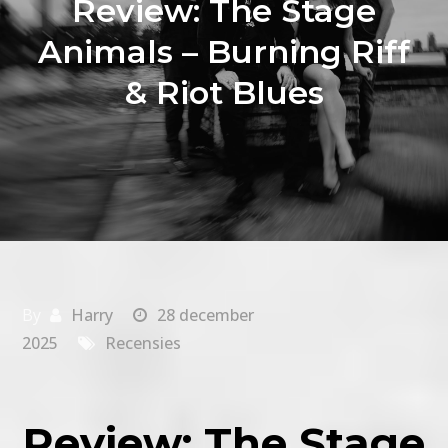
Review: The Stage
Animals – Burning Riff
& Riot Blues
By
Harry
28 december
2025
Recensies
Review: The Stage