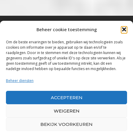
Beheer cookie toestemming
Bluestown Music
Om de beste ervaringen te bieden, gebruiken wij technologieën zoals
cookies om informatie over je apparaat op te slaan en/of te
“Voor de mooiste Blues, Rock, Roots &
raadplegen. Door in te stemmen met deze technologieën kunnen wij
gegevens zoals surfgedrag of unieke ID's op deze site verwerken. Als je
Americana”
geen toestemming geeft of uw toestemming intrekt, kan dit een
nadelige invloed hebben op bepaalde functies en mogelijkheden.
Copyright 2019 – 2026 Bluestown Music – All
Rights Reserved
Beheer diensten
Privacybeleid
ACCEPTEREN
Powered by Bluestown Music
WEIGEREN
BEKIJK VOORKEUREN