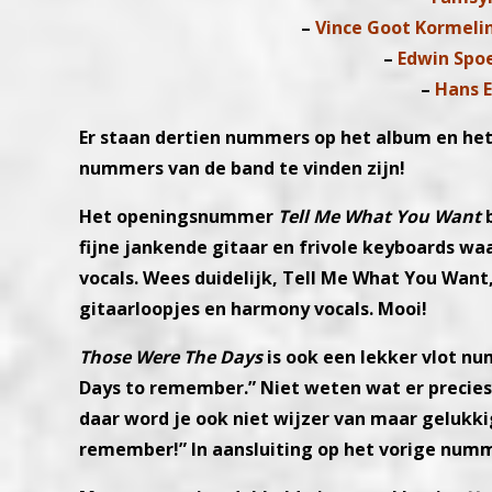
–
Vince Goot Kormeli
–
Edwin Spo
–
Hans 
Er staan dertien nummers op het album en het 
nummers van de band te vinden zijn!
Het openingsnummer
Tell Me What You Want
b
fijne jankende gitaar en frivole key
boards waa
vocals.
Wees duidelijk, Tell Me What You Want, 
gitaarloopjes en harmony vocals. Mooi!
Those Were The Days
is ook een lekker vlot n
Days to remember.”
Niet weten wat er precies
daar word je ook niet wijzer van maar gelukk
remember!”
In aansluiting op het vorige numm