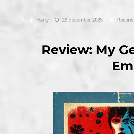
By
Harry
28 december 2025
Recens
Review: My Ge
Em