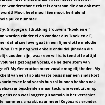
e en wonderschone tekst is ontstaan
die dan ook met
n wordt!
Mooi, heel mooi! Een mooi, herhalend
t hele puike nummer!
Why
.
Grappige uitdrukking trouwens “koek en ei”
n worden zónder ei en vandaar dus “koek en
ei”,
 dat al snel overgaat in een fijne
vlotte melodie
n Why.
Er zijn nog wel enkele onduidelijkheden die
ijk zouden zijn, waar een wil is, is tenslotte
altijd
e volumes ge
zongen vocals, de heldere stem van
 geeft My Generation meer vocale mogelijkheden.
My
kkeld van een trio
als vaste basis naar een sinds kort
waarin twee lead vocals hun rol kunnen hebben ook
n, weliswaar bescheiden maar
toch, wie weet zit er op
g eens een wat langere gitaarsolo in het verschiet.
n de nummers smaakt
naar meer! Keyboards eronder,