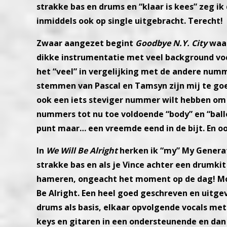
strakke bas en drums en “klaar is
kees” zeg ik
inmiddels ook op single uitgebracht.
Terecht!
Zwaar aangezet begint
Goodbye N.Y. City
waar
dikke instrumentatie met veel background
vo
het “veel” in
vergelijking met de andere numm
stemmen van Pascal en Tamsyn zijn mij te goe
ook een iets steviger nummer wilt
hebben om 
nummers tot nu toe voldoende “body” en “ball
punt maar… een vreemde eend in de bijt.
En o
In
We Will Be Alright
herken ik “my” My Genera
strakke bas en als je Vince achter
een drumkit 
hameren,
ongeacht het moment op de dag!
M
Be Alright.
Een heel goed geschreven en uitg
drums als basis, elkaar opvolgende vocals me
keys en gitaren in
een ondersteunende en dan