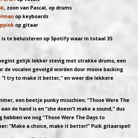
nk
, zoon van Pascal, op drums
elman
op keyboards
Eppink
op gitaar
is te beluisteren op
Spotify waar in totaal 35
egint gelijk lekker
stevig met strakke drums, een
r de vocalen gevolgd worden door mooie backing
“I try to make it better,” en
weer die lekkere
ummer, een beetje
punky misschien. “Those Were The
 aan de hand is en “she doesn’t make a
sound,” dus
ig hebben
we nog “Those Were The Days to
er: “Make a choice, make it bet
ter!” Puik gitaarspel!