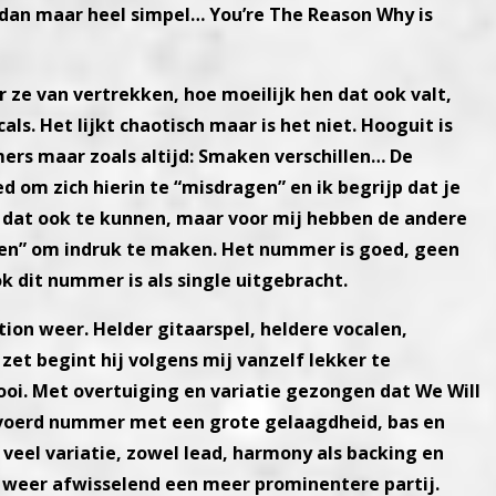
 dan maar heel simpel…
You’re The Reason Why is
 ze van vertrekken, hoe
moeilijk hen dat ook valt,
cals. Het lijkt chaotisch maar is het niet. Hooguit is
ers maar zoals altijd: Smaken
verschillen…
De
d om zich hierin te
“misdragen” en ik begrijp dat je
dat ook te kunnen, maar voor mij hebben de andere
en” om indruk te
maken.
Het nummer is goed, geen
ok dit nummer is als single uitgebracht.
tion weer.
Helder gitaarspel, heldere vocalen,
zet begint hij volgens mij vanzelf lekker te
ooi.
Met overtuiging en variatie gezongen dat We Will
evoerd nummer met een grote
gelaagdheid, bas en
t
veel variatie, zowel lead, harmony als backing en
 weer afwisselend een meer prominen
tere partij.