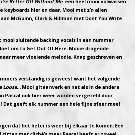
u’re Better Off Without
Me
, een heel mooi volwassen
e keyboards hier en daar. Mooi met z’n allen
n aan McGuinn, Clark & Hillman
met Dont You Write
t mooi sluitende
backing vocals in een nummer
doet om to Get Out Of Here. Mooie dragende
maar meer vloeiende melodie.
Knap geschreven en
nummers verstandig is
geweest want het volgende
e Loose
… Mooi gitaarwerk en net als in de andere
an Pascal ook hier weer worden
vergezeld door
d!
Dat geeft elk nummer een hele fijne sfeer mee!
gen dat het beter is
weer bij elkaar te komen. Een
l zitten met cliché’s maar Pascal heeft er zoveel