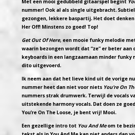
Met een mooi gedubbeld gitaarspel begint
Yo
nummer! Ook al als single uitgebracht.
Subtiel
gezongen,
lekkere baspartij. Het doet denke
Her Off! Minstens zo goed! Top!
Get Out Of Here
, een mooie funky melodie me
waarin bezongen wordt dat “ze” er
beter aan 
keyboards
in een langzaamaan minder funky 
dito uitgevoerd.
Ik neem aan dat het lieve kind uit de vorige 
nummer heet dan niet voor niets
You’re
On Th
nummers
strak drumwerk. Terwijl de vocals v
uitstekende harmony vocals. Dat doen ze goe
You’re On The Loose, je bent vrij! Mooi.
Een gezellige intro tot
You And Me
om te bezin
tekst als in You And Me kan niet anders
dan vo