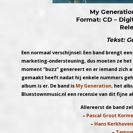
My Generatio
Format: CD – Digi
Rel
Tekst: G
Een normaal verschijnsel: Een band brengt een
marketing-ondersteuning, dus
moeten ze het 
moment “buzz” genereert en er iemand zich a
gemaakt heeft nadat hij enkele nummers
geh
album is er.
De band is
My Generation,
het alb
Bluestownmusic.nl een recensie van dit fijne
a
Allereerst de band ze
–
Pascal Groot Korme
–
Hans Kerkhove
–
Tamsyn