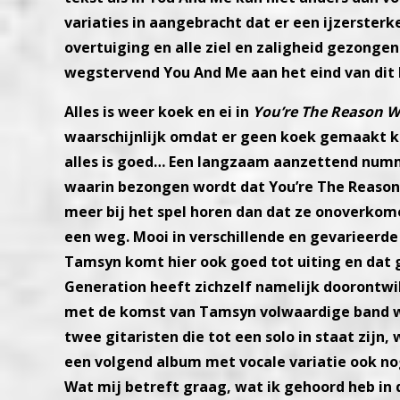
variaties in
aangebracht dat er een ijzersterk
overtuiging en alle ziel en zaligheid gezonge
wegstervend You And Me aan
het eind van di
Alles is weer koek en ei in
You’re The Reason 
waarschijnlijk omdat er
geen koek gemaakt ka
alles is goed…
Een langzaam aanzettend nummer
waarin bezongen wordt dat You’re The Reaso
meer bij het spel horen
dan dat ze onoverkomel
een weg. Mooi in verschillende en gevarieerd
Tamsyn komt hier ook goed tot
uiting en dat
Generation heeft zichzelf namelijk doorontwi
met de komst van Tamsyn volwaar
dige band 
twee
gitaristen die tot een solo in staat zij
een volgend album met vocale variatie ook
no
Wat mij betreft graag, wat ik gehoord heb i