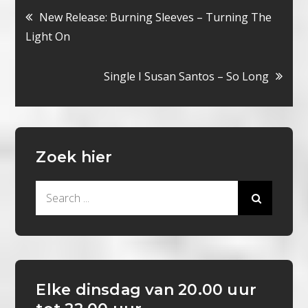
Bericht
New Release: Burning Sleeves – Turning The
Light On
navigatie
Single I Susan Santos – So Long
Zoek hier
Search
for:
Elke dinsdag van 20.00 uur