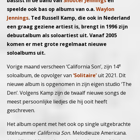
bassist in de band van
Shooter Jennings
en
speelde ook bas op albums van o.a.
Waylon
Jennings
. Ted Russell Kamp, die ook in Nederland
een graag geziene artiest is, brengt in 1996 zijn
debuutalbum als soloartiest uit. Vanaf 2005
komen er met grote regelmaat nieuwe
soloalbums uit.
e
Vorige maand verscheen ‘California Son’
,
zijn 14
soloalbum, de opvolger van
‘Solitaire’
uit 2021. Dit
nieuwe album is opgenomen in zijn eigen studio ‘The
Den’. Volgens Kamp zijn de twaalf nieuwe songs de
meest persoonlijke liedjes die hij ooit heeft
geschreven.
Het album opent met het ook op single uitgebrachte
titelnummer
California Son.
Melodieuze Americana.