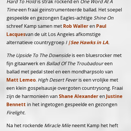
Hard To Hold
is strak rockend en
One Word At A
Time
een fraai geïnstrumenteerde ballad. Het soepel
gespeelde en gezongen Eagles-achtige
Shine On
schreef Kamp samen met
Rob Waller
en
Paul
Lacques
van de uit Los Angeles afkomstige
alternatieve countrygroep
I
|See Hawks in LA
.
The Upside To The Downside
is een bluesrocker met
fijn gitaarwerk en
Ballad Of The Troubadour
een
ballad met pedal steel en een mondharpsolo van
Matt Lemeo
.
High Desert Fever
is een vrolijke met
een klein gospelsausje overgoten countrysong. Fraai
zijn de harmonieën van
Shane Alexander
en
Justine
Bennett
in het ingetogen gespeelde en gezongen
Firelight.
Na het rockende
Miracle Mile
neemt Kamp het heft