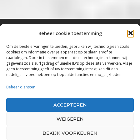
Beheer cookie toestemming
Bluestown Music
Om de beste ervaringen te bieden, gebruiken wij technologieën zoals
cookies om informatie over je apparaat op te slaan en/of te
“Voor de mooiste Blues, Rock, Roots &
raadplegen. Door in te stemmen met deze technologieën kunnen wij
gegevens zoals surfgedrag of unieke ID's op deze site verwerken. Als je
Americana”
geen toestemming geeft of uw toestemming intrekt, kan dit een
nadelige invloed hebben op bepaalde functies en mogelijkheden.
Copyright 2019 – 2026 Bluestown Music – All
Rights Reserved
Beheer diensten
Privacybeleid
ACCEPTEREN
Powered by Bluestown Music
WEIGEREN
BEKIJK VOORKEUREN