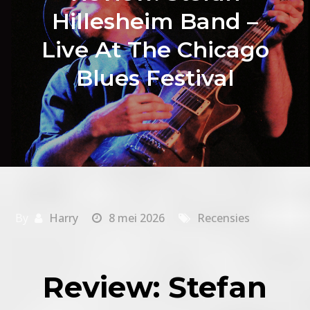
Hillesheim Band –
Live At The Chicago
Blues Festival
By
Harry
8 mei 2026
Recensies
Review: Stefan