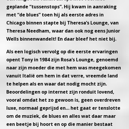
geplande “tussenstops”. Hij kwam in aanraking
met “de blues” toen
hij als eerste adres in
Chicago binnen stapte bij Theresa’s Lounge, van
Theresa Needham, waar dan ook nog eens Junior
Wells binnenwan
delt!
En daar bleef het niet bij.
Als een logisch vervolg op die eerste ervaringen
opent Tony in 1984
zijn Rosa’s Lounge, genoemd
naar zijn moeder die met hem was mee
gekomen
vanuit Italië om hem in dat verre, vreemde land
te helpen
als en waar dat nodig mocht zijn.
Beoordelingen op internet zijn ronduit lovend,
vooral omdat het zo
gewoon is, geen overdreven
luxe, normaal geprijsd en… het gaat er
tenslotte
om de muziek, de blues en alles wat daar maar
een beetje
bij hoort en op die manier bestaat