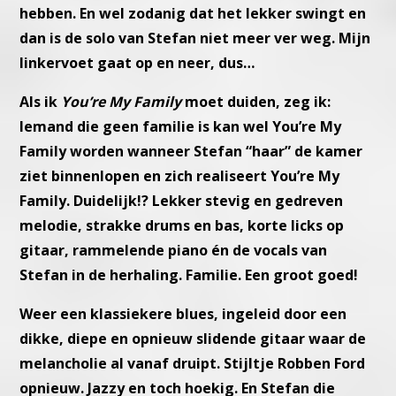
hebben.
En wel zodanig dat het lekker swingt en
dan is de solo van Stefan
niet meer ver weg. Mijn
linkervoet gaat op en neer, dus…
Als ik
You’re My Family
moet duiden, zeg ik:
Iemand die geen familie
is kan wel You’re My
Family worden wanneer Stefan “haar” de kamer
ziet binnenlopen en zich realiseert You’re My
Family. Duidelijk!?
Lekker stevig en gedreven
melodie, strakke drums en bas, korte licks
op
gitaar, rammelende piano én de vocals van
Stefan in de herhaling.
Familie. Een groot goed!
Weer een klassiekere blues, ingeleid door een
dikke, diepe en op
nieuw slidende gitaar waar de
melancholie al vanaf druipt.
Stijltje Robben Ford
opnieuw. Jazzy en toch hoekig.
En Stefan die