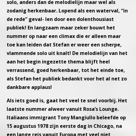
solo, anders dan de melodielijn maar wel
als
zodanig herkenbaar. Lopend als een waterval, “in
de rede” geval-
len door een dolenthousiast
publiek!
En langzaam maar zeker bouwt het
nummer op naar een climax die
er alleen maar
toe kan leiden dat Stefan er weer een scherpe,
vlam
mende solo uit knalt! De melodielijn van het
aan het begin ingezette
thema blijft heel
verrassend, goed herkenbaar, tot het einde toe,
als
Stefan het publiek bedankt voor het al net zo
dankbare applaus!
Als iets goed is, gaat het veel te snel voorbij.
Het
laatste nummer alweer vanuit Rosa’s Lounge.
Italiaans immigrant Tony Mangiullo beleefde op
15 augustus 1978 zijn
eerste dag in Chicago, na
een lange reis vanuit Europa met veel niet