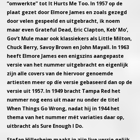
“omwerkte” tot It Hurts Me Too.
In 1957 op de
plaat gezet door Elmore James en zoals gezegd
door
velen gespeeld en uitgebracht, ik noem
maar even Grateful Dead,
Eric Clapton, Keb’ Mo’,
Gov’t Mule maar ook klassiekers als Little
Milton,
Chuck Berry, Savoy Brown en John Mayall.
In 1963
heeft Elmore James een enigszins aangepaste
versie van het
nummer uitgebracht en eigenlijk
zijn alle covers van de hiervoor
genoemde
artiesten meer op díe versie gebaseerd dan op de
versie
uit 1957.
In 1949 bracht Tampa Red het
nummer nog eens uit maar nu onder
de titel
When Things Go Wrong, nadat hij in 1944 het
thema van het
nummer mét variaties daar op,
uitbracht als Sure Enough I Do.
Stefan Hillesheim maakt in zijn live versie gelijk