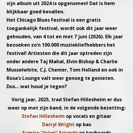
zijn album uit 2024 is opge
nomen! Dat is hem
blijkbaar goed bevallen.
Het Chicago Blues Festival is een gratis
toegankelijk festival, wordt
ook dit jaar weer
gehouden, van 4 tot en met 7 juni (2026).
Elk jaar
bezoeken zo’n 100.000 muziekliefhebbers het
festival!
Artiesten die dit jaar optreden zijn
onder andere Taj Mahal, Elvin
Bishop & Charlie
Musselwhite, C.J. Chenier, Tom Holland en ook in
Rosa’s Lounge valt weer genoeg te genieten.
Dus… wat houd je tegen?
Vorig jaar, 2025, trad Stefan Hillesheim er dus
weer op met zijn band,
in de volgende bezetting:
Stefan Hillesheim
op vocals en gitaar
Darryl Wright
op bas
Sumito “Ariyo” Ariyoshi
op keyboards