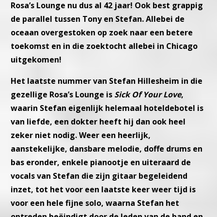
Rosa’s Lounge nu dus al 42 jaar!
Ook best grappig
de parallel tussen Tony en Stefan. Allebei de
oceaan
overgestoken op zoek naar een betere
toekomst en in die zoektocht
allebei in Chicago
uitgekomen!
Het laatste nummer van Stefan Hillesheim in die
gezellige Rosa’s
Lounge is
Sick Of Your Love
,
waarin Stefan eigenlijk helemaal hotelde
botel is
van liefde, een dokter heeft hij dan ook heel
zeker niet nodig.
Weer een heerlijk,
aanstekelijke, dansbare melodie, doffe drums en
bas eronder, enkele pianootje en uiteraard de
vocals van Stefan die
zijn gitaar begeleidend
inzet, tot het voor een laatste keer weer tijd
is
voor een hele fijne solo, waarna Stefan het
optreden beëindigt
door de leden van de band en