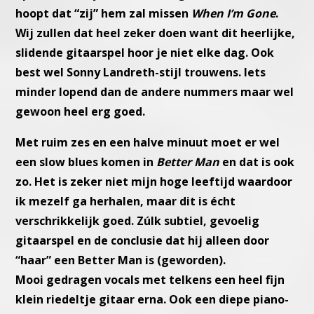
hoopt dat “zij” hem zal missen
When I’m Gone
.
Wij zullen dat heel zeker doen want dit heerlijke,
slidende gitaarspel
hoor je niet elke dag. Ook
best wel Sonny Landreth-stijl trouwens.
Iets
minder lopend dan de andere nummers maar wel
gewoon heel
erg goed.
Met ruim zes en een halve minuut moet er wel
een slow blues komen
in
Better Man
en dat is ook
zo.
Het is zeker niet mijn hoge leeftijd waardoor
ik mezelf ga herhalen,
maar dit is écht
verschrikkelijk goed.
Zúlk subtiel, gevoelig
gitaarspel en de conclusie dat hij alleen door
“haar” een Better Man is (geworden).
Mooi gedragen vocals met telkens een heel fijn
klein riedeltje gitaar
erna. Ook een diepe piano-