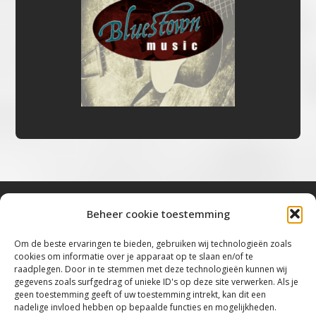
Beheer cookie toestemming
Bluestown Music
Om de beste ervaringen te bieden, gebruiken wij technologieën zoals
cookies om informatie over je apparaat op te slaan en/of te
“Voor de mooiste Blues, Rock, Roots &
raadplegen. Door in te stemmen met deze technologieën kunnen wij
gegevens zoals surfgedrag of unieke ID's op deze site verwerken. Als je
Americana”
geen toestemming geeft of uw toestemming intrekt, kan dit een
nadelige invloed hebben op bepaalde functies en mogelijkheden.
Copyright 2019 – 2026 Bluestown Music – All