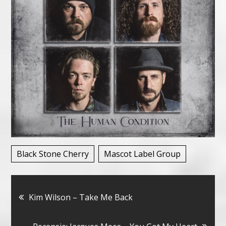
Black Stone Cherry
Mascot Label Group
Bericht
Kim Wilson – Take Me Back
navigatie