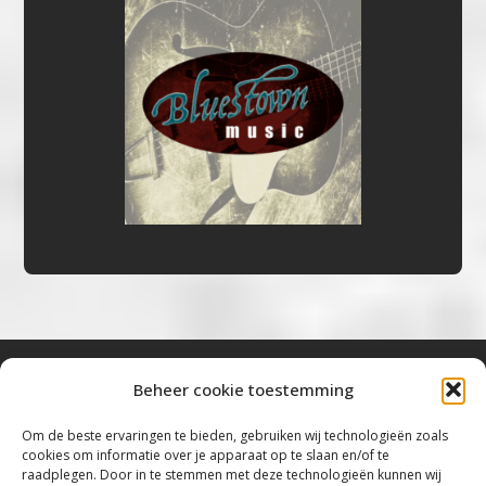
Beheer cookie toestemming
Bluestown Music
Om de beste ervaringen te bieden, gebruiken wij technologieën zoals
cookies om informatie over je apparaat op te slaan en/of te
“Voor de mooiste Blues, Rock, Roots &
raadplegen. Door in te stemmen met deze technologieën kunnen wij