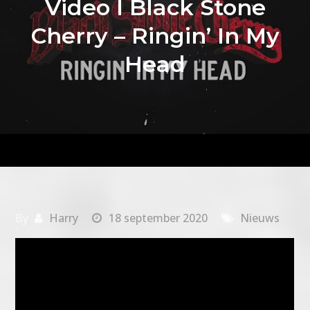
Video I Black Stone
Cherry – Ringin’ In My
Head
By
Harry
18 september 2020
Nieuws