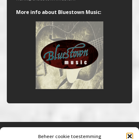
More info about Bluestown Music:
Beheer cookie toestemming