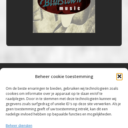
Beheer cookie toestemming
Bluestown Music
Om de beste ervaringen te bieden, gebruiken wij technologieën zoals
cookies om informatie over je apparaat op te slaan en/of te
“Voor de mooiste Blues, Rock, Roots &
raadplegen. Door in te stemmen met deze technologieën kunnen wij
gegevens zoals surfgedrag of unieke ID's op deze site verwerken. Als je
Americana”
geen toestemming geeft of uw toestemming intrekt, kan dit een
nadelige invloed hebben op bepaalde functies en mogelijkheden.
Copyright 2019 – 2026 Bluestown Music – All
Rights Reserved
Beheer diensten