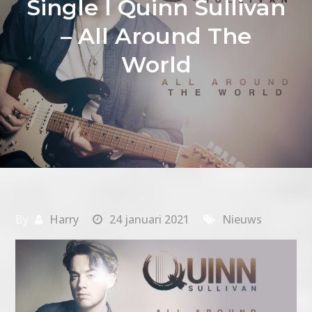
Single I Quinn Sullivan
– All Around The
World
By
Harry
24 januari 2021
Nieuws