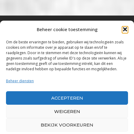
Beheer cookie toestemming
Bluestown Music
Om de beste ervaringen te bieden, gebruiken wij technologieën zoals
cookies om informatie over je apparaat op te slaan en/of te
“Voor de mooiste Blues, Rock, Roots &
raadplegen. Door in te stemmen met deze technologieën kunnen wij
gegevens zoals surfgedrag of unieke ID's op deze site verwerken. Als je
Americana”
geen toestemming geeft of uw toestemming intrekt, kan dit een
nadelige invloed hebben op bepaalde functies en mogelijkheden.
Copyright 2019 – 2026 Bluestown Music – All
Rights Reserved
Beheer diensten
Privacybeleid
ACCEPTEREN
Powered by Bluestown Music
WEIGEREN
BEKIJK VOORKEUREN