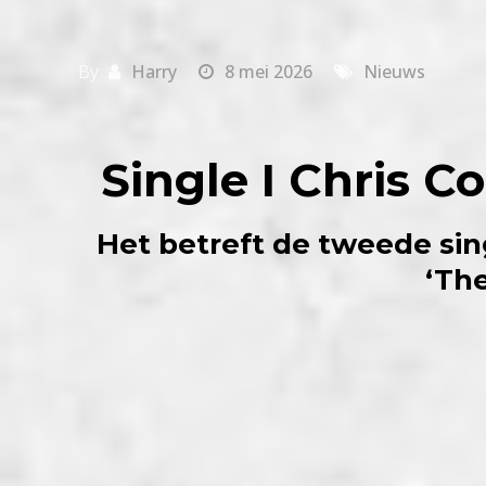
By
Harry
8 mei 2026
Nieuws
Single I Chris C
Het betreft de tweede si
‘Th