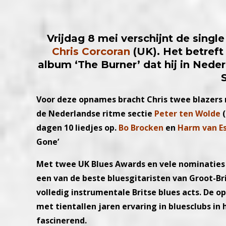
Vrijdag 8 mei verschijnt de singl
Chris Corcoran
(UK). Het betref
album ‘The Burner’ dat hij in Ned
Voor deze opnames bracht Chris twee blazers 
de Nederlandse ritme sectie
Peter ten Wolde
(
dagen 10 liedjes op.
Bo Brocken
en
Harm van E
Gone’
Met twee UK Blues Awards en vele nominaties 
een van de beste bluesgitaristen van Groot-Bri
volledig instrumentale Britse blues acts. De o
met tientallen jaren ervaring in bluesclubs in
fascinerend.