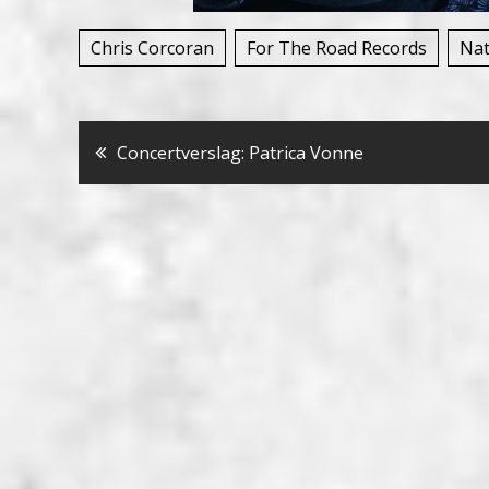
Chris Corcoran
For The Road Records
Nat
Bericht
Concertverslag: Patrica Vonne
navigatie