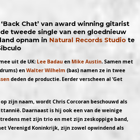
e ‘Back Chat’ van award winning gitarist
t de tweede single van een gloednieuw
erland opnam in
Natural Records Studio
te
Sibculo
mee uit de UK:
Lee Badau
en
Mike Austin
. Samen met
drums) en
Walter Wilhelm
(bas) namen ze in twee
ssen
deden de productie. Eerder verscheen al ‘Get
op zijn naam, wordt Chris Corcoran beschouwd als
ttannië. Daarnaast is hij ook een van de weinige
ptredens met zijn trio en met zijn zeskoppige band,
 het Verenigd Koninkrijk, zijn zowel opwindend als