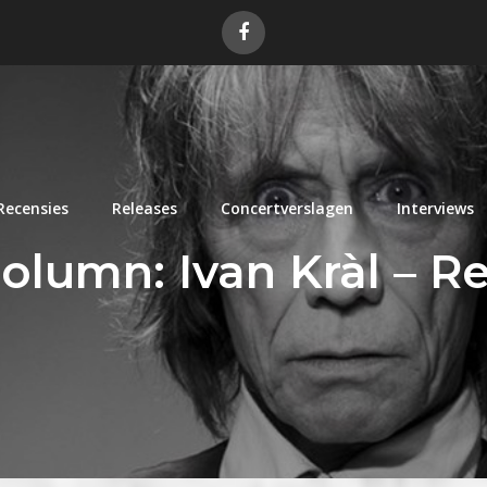
Recensies
Releases
Concertverslagen
Interviews
olumn: Ivan Kràl – R