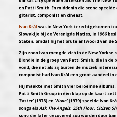
Kansas City speelden artiesten als The New Yo
en Patti Smith. En middenin die scene speelde 
gitarist, componist en cineast.
Ivan Kràl
was in New York terechtgekomen toen
Slowakije bij de Verenigde Naties, in 1966 besl
Staten, omdat hij het brute antwoord van de S
Zijn zoon Ivan mengde zich in de New Yorkse r
Blondie in de groep van Patti Smith, die in d
vond, die net als zij buiten de muziek interesse
componist had Ivan Kràl een groot aandeel in
Hij maakte met Smith vier beroemde albums, in
Patti Smith Group in één klap op de kaart zett
‘Easter’ (1978) en ‘Wave’ (1979) speelde Ivan K
songs als
Ask The Angels, 25th Floor, Citizen Shi
song die later gecovered zou worden door band