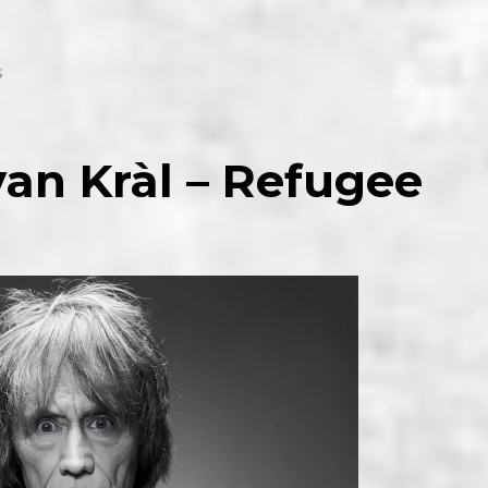
s
an Kràl – Refugee