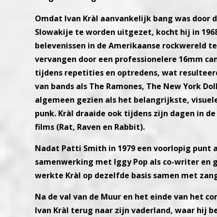
Omdat Ivan Kràl aanvankelijk bang was door d
Slowakije te worden uitgezet, kocht hij in 19
belevenissen in de Amerikaanse rockwereld te
vervangen door een professionelere 16mm cam
tijdens repetities en optredens, wat resulteer
van bands als The Ramones, The New York Dolls
algemeen gezien als het belangrijkste, visue
punk. Kràl draaide ook tijdens zijn dagen in d
films (Rat, Raven en Rabbit).
Nadat Patti Smith in 1979 een voorlopig punt a
samenwerking met Iggy Pop als co-writer en gita
werkte Kràl op dezelfde basis samen met zange
Na de val van de Muur en het einde van het c
Ivan Kràl terug naar zijn vaderland, waar hij