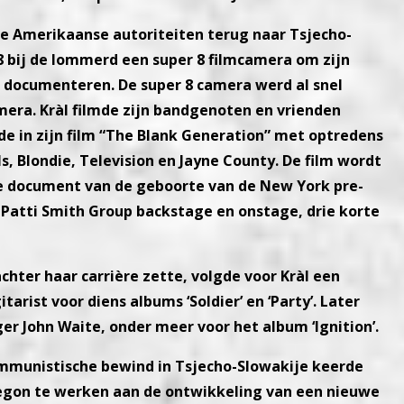
e Amerikaanse autoriteiten terug naar Tsjecho-
68 bij de lommerd een super 8 filmcamera om zijn
 documenteren. De super 8 camera werd al snel
era. Kràl filmde zijn bandgenoten en vrienden
de in zijn film “The Blank Generation” met optredens
, Blondie, Television en Jayne County. De film wordt
le document van de geboorte van de New York pre-
e Patti Smith Group backstage en onstage, drie korte
chter haar carrière zette, volgde voor Kràl een
rist voor diens albums ‘Soldier’ en ‘Party’. Later
r John Waite, onder meer voor het album ‘Ignition’.
ommunistische bewind in Tsjecho-Slowakije keerde
 begon te werken aan de ontwikkeling van een nieuwe