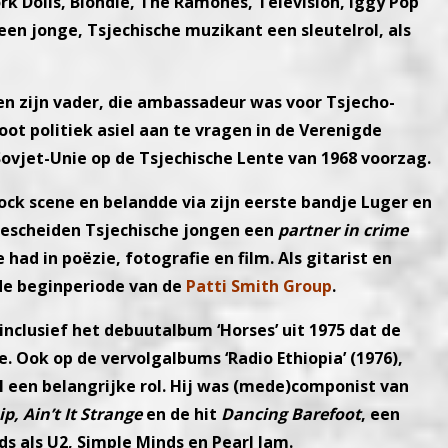
rk Dolls, Blondie, The Ramones, Television, Iggy Pop
een jonge, Tsjechische muzikant een sleutelrol, als
 zijn vader, die ambassadeur was voor Tsjecho-
oot politiek asiel aan te vragen in de Verenigde
ovjet-Unie op de Tsjechische Lente van 1968 voorzag.
ock scene en belandde via zijn eerste bandje Luger en
e bescheiden Tsjechische jongen een
partner in crime
 had in poëzie, fotografie en film. Als gitarist en
 de beginperiode van de
Patti Smith Group
.
clusief het debuutalbum ‘Horses’ uit 1975 dat de
e. Ook op de vervolgalbums ‘Radio Ethiopia’ (1976),
ràl een belangrijke rol. Hij was (mede)componist van
p, Ain’t It Strange
en de hit
Dancing Barefoot
, een
s als U2, Simple Minds en Pearl Jam.