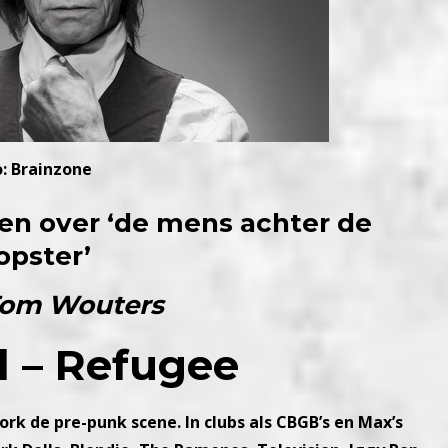
: Brainzone
len over ‘de mens achter de
opster’
Tom Wouters
l – Refugee
ork de pre-punk scene. In clubs als CBGB’s en Max’s