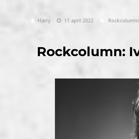
By
Harry
11 april 2022
Rockcolumn
Rockcolumn: Iv