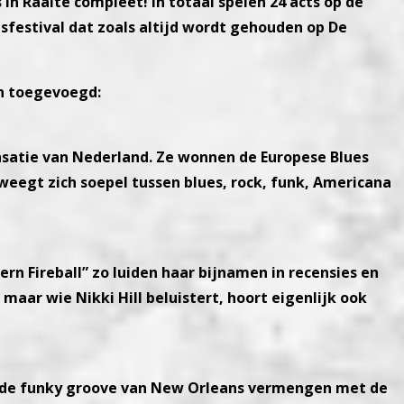
in Raalte compleet! In totaal spelen 24 acts op de
esfestival dat zoals altijd wordt gehouden op De
jn toegevoegd:
nsatie van Nederland. Ze wonnen de Europese Blues
eegt zich soepel tussen blues, rock, funk, Americana
rn Fireball” zo luiden haar bijnamen in recensies en
 maar wie Nikki Hill beluistert, hoort eigenlijk ook
e de funky groove van New Orleans vermengen met de