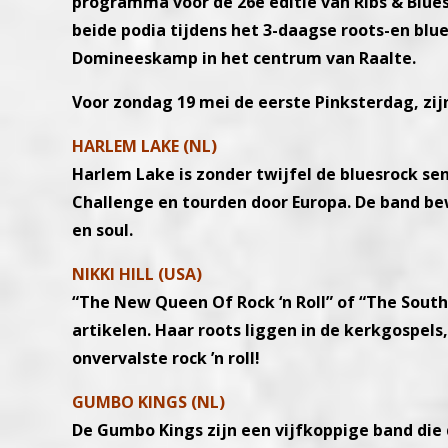
programma voor de 26e editie van Ribs & Blues 
beide podia tijdens het 3-daagse roots-en blu
Domineeskamp in het centrum van Raalte.
Voor zondag 19 mei de eerste Pinksterdag, zi
HARLEM LAKE (NL)
Harlem Lake is zonder twijfel de bluesrock se
Challenge en tourden door Europa. De band bew
en soul.
NIKKI HILL (USA)
“The New Queen Of Rock ‘n Roll” of “The Southe
artikelen. Haar roots liggen in de kerkgospels,
onvervalste rock ’n roll!
GUMBO KINGS (NL)
De Gumbo Kings zijn een vijfkoppige band di