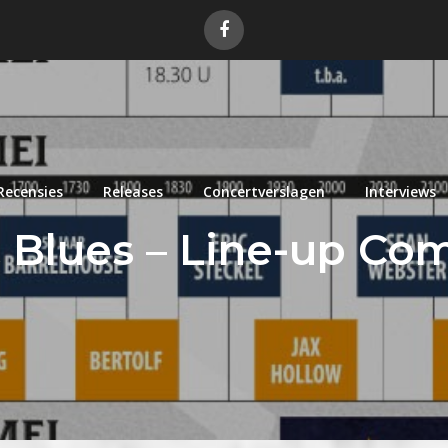
Recensies
Releases
Concertverslagen
Interviews
 Blues – Line-up Co