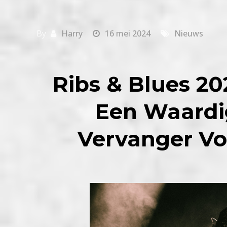
By
Harry
16 mei 2024
Nieuws
Ribs & Blues 202
Een Waardi
Vervanger V