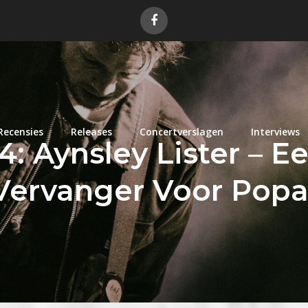
Recensies
Releases
Concertverslagen
Interviews
4: Aynsley Lister – 
Vervanger Voor Pop