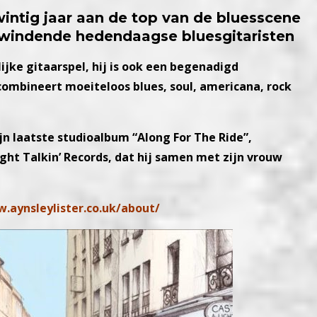
intig jaar aan de top van de bluesscene
pwindende hedendaagse bluesgitaristen
lijke gitaarspel, hij is ook een begenadigd
combineert moeiteloos blues, soul, americana, rock
jn laatste studioalbum “Along For The Ride”,
ight Talkin’ Records, dat hij samen met zijn vrouw
.aynsleylister.co.uk/about/