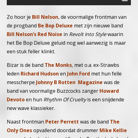
Zo hoor je
Bill Nelson
, de voormalige frontman van
de progband
Be Bop Deluxe
met zijn nieuwe band
Bill Nelson’s Red Noise
in
Revolt Into Style
waarin
het Be Bop Deluxe geluid nog wel aanwezig is maar
een stuk feller klinkt.
Bizar is de band
T
he Monks
, met o.a. ex-Strawbs
leden
Richard Hudson
en
John Ford
met hun felle
messcherpe
Johnny B Rotten
.
Magazine
was de
band van voormalige Buzzcocks zanger
Howard
Devoto
en hun
Rhythm Of Cruelty
is een snijdende
new wave klassieker.
Naast frontman
Peter Perrett
was de band
T
he
Only Ones
opvallend doordat drummer
Mike Kellie