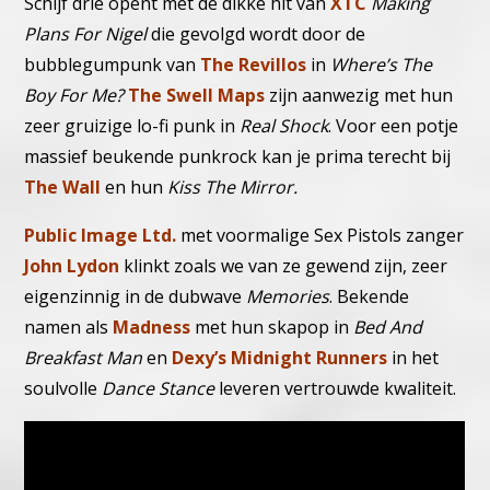
Schijf drie opent met de dikke hit van
XTC
Making
Plans For Nigel
die gevolgd wordt door de
bubblegumpunk van
The Revillos
in
Where’s The
Boy For Me?
The Swell Maps
zijn aanwezig met hun
zeer gruizige lo-fi punk in
Real Shock
.
Voor een potje
massief beukende punkrock kan je prima terecht bij
The Wall
en hun
Kiss The Mirror.
Public Image Ltd.
met voormalige Sex Pistols zanger
John Lydon
klinkt zoals we van ze gewend zijn, zeer
eigenzinnig in de dubwave
Memories
.
Bekende
namen als
Madness
met hun skapop in
Bed And
Breakfast Man
en
Dexy’s Midnight Runners
in het
soulvolle
Dance Stance
leveren vertrouwde kwaliteit.