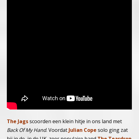
The Jags
scoorden een klein hitje in ons land met
Back Of My Hand
.
Voordat
Julian Cope
solo ging zat
hij in de, in de UK, zeer populaire band
The Teardrop