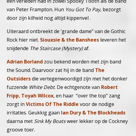
een verleden had in zowel Spooky Tooth als de band
van Peter Frampton. Hun
You Got To Pay
, bezorgt
door zijn kilheid nog altijd kippenvel .
Uiteraard ontbreekt de ‘grande dame” van de Gothic
Rock hier niet.
Siouxsie & the Banshees
leveren het
snijdende
The Staircase (Mystery)
af.
Adrian Borland
zou bekend worden met zijn band
the Sound. Daarvoor zat hij in de band
The
Outsiders
die vertegenwoordigd zijn met het donker
fuzzende
White Debt
.
De echtgenote van
Robert
Fripp
,
Toyah Wilcox
, en haar “over the top” zang
zorgt in
Victims Of The Riddle
voor de nodige
irritaties.
Geukkig gaan
Ian Dury & The Blockheads
daarna met
Sink My Boats
weer lekker op de Cockney
groove toer.