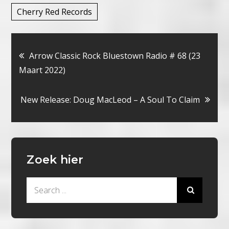
Cherry Red Records
Bericht
Arrow Classic Rock Bluestown Radio # 68 (23
Maart 2022)
navigatie
New Release: Doug MacLeod – A Soul To Claim
Zoek hier
Search
for: