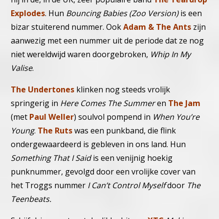
Explodes
. Hun
Bouncing Babies (Zoo Version)
is een
bizar stuiterend nummer.
Ook
Adam & The Ants
zijn
aanwezig met een nummer uit de periode dat ze nog
niet wereldwijd waren doorgebroken,
Whip In My
Valise
.
The Undertones
klinken nog steeds vrolijk
springerig in
Here Comes The Summer
en
The Jam
(met
Paul Weller
) soulvol pompend in
When You’re
Young
.
The Ruts
was een punkband, die flink
ondergewaardeerd is gebleven in ons land. Hun
Something That I Said
is een venijnig hoekig
punknummer, gevolgd door een vrolijke cover van
het Troggs nummer
I Can’t Control Myself
door
The
Teenbeats.