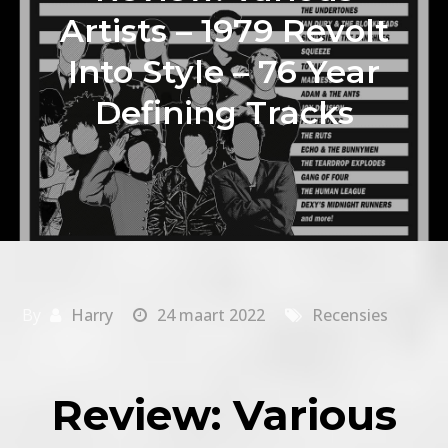
Artists – 1979 Revolt
Into Style – 76 Year
Defining Tracks
By
Harry
24 maart 2022
Recensies
Review: Various