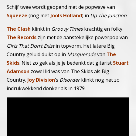
Schijf twee wordt geopend met de popwave van
Squeeze
(nog met
Jools Holland
) in
Up The Junction
.
The Clash
klinkt in
Groovy Times
krachtig en folky,
The Records
zijn met de aanstekelijke powerpop van
Girls That Don’t Exist
in topvorm, Het latere Big
Country geluid duikt op in
Masquerade
van
The
Skids
. Niet zo gek als je je bedenkt dat gitarist
Stuart
Adamson
zowel lid was van The Skids als Big
Country.
Joy Division
’s
Disorder
klinkt nog net zo
indrukwekkend donker als in 1979.