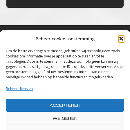
Beheer cookie toestemming
Bluestown Music
Om de beste ervaringen te bieden, gebruiken wij technologieën zoals
cookies om informatie over je apparaat op te slaan en/of te
“Voor de mooiste Blues, Rock, Roots &
raadplegen. Door in te stemmen met deze technologieën kunnen wij
gegevens zoals surfgedrag of unieke ID's op deze site verwerken. Als je
Americana”
geen toestemming geeft of uw toestemming intrekt, kan dit een
nadelige invloed hebben op bepaalde functies en mogelijkheden.
Copyright 2019 – 2026 Bluestown Music – All
Rights Reserved
Beheer diensten
Privacybeleid
ACCEPTEREN
Powered by Bluestown Music
WEIGEREN