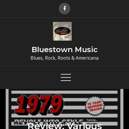
Skip
to
content
Bluestown Music
Blues, Rock, Roots & Americana
Review: Various