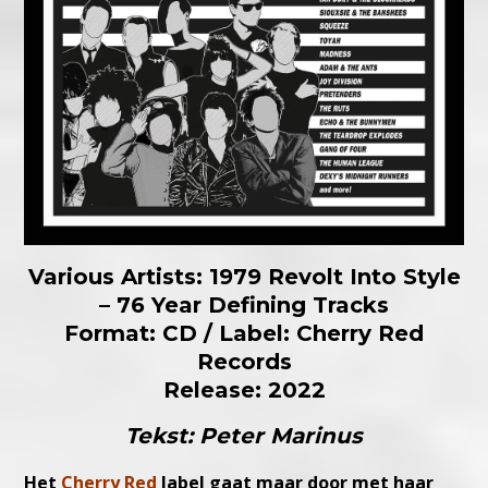
Various Artists: 1979 Revolt Into Style
– 76 Year Defining Tracks
Format: CD / Label: Cherry Red
Records
Release: 2022
Tekst: Peter Marinus
Het
Cherry Red
label gaat maar door met haar