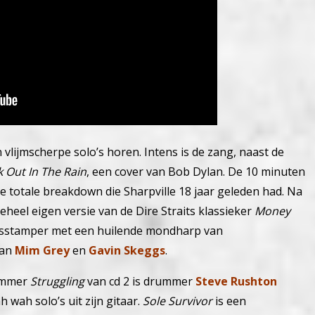
jn vlijmscherpe solo’s horen. Intens is de zang, naast de
 Out In The Rain
, een cover van Bob Dylan. De 10 minuten
de totale breakdown die Sharpville 18 jaar geleden had. Na
eheel eigen versie van de Dire Straits klassieker
Money
esstamper met een huilende mondharp van
van
Mim Grey
en
Gavin Skeggs
.
nummer
Struggling
van cd 2 is drummer
Steve Rushton
wah solo’s uit zijn gitaar.
Sole Survivor
is een