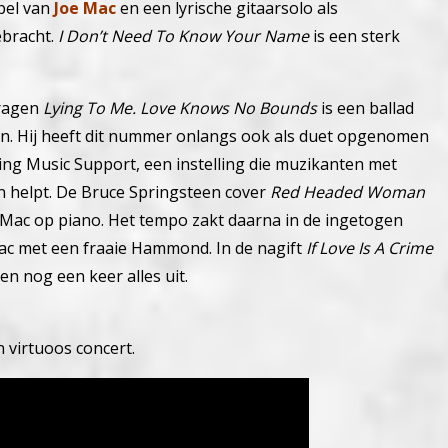
pel van
Joe Mac
en een lyrische gitaarsolo als
ebracht.
I Don’t Need To Know Your Name
is een sterk
dragen
Lying To Me. Love Knows No Bounds
is een ballad
ven. Hij heeft dit nummer onlangs ook als duet opgenomen
ling Music Support, een instelling die muzikanten met
n helpt. De Bruce Springsteen cover
Red Headed Woman
e Mac op piano. Het tempo zakt daarna in de ingetogen
Mac met een fraaie Hammond. In de nagift
If Love Is A Crime
ten nog een keer alles uit.
n virtuoos concert.