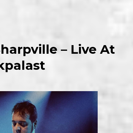
arpville – Live At
kpalast