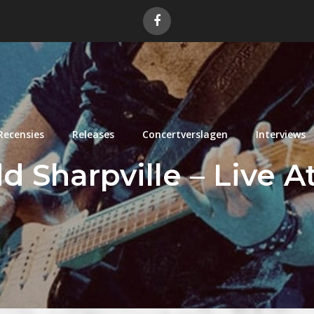
Recensies
Releases
Concertverslagen
Interviews
d Sharpville – Live A