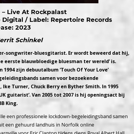
 – Live At Rockpalast
 Digital / Label: Repertoire Records
ease: 2023
errit Schinkel
nger-songwriter-bluesgitarist. Er wordt beweerd dat hij,
 ‘de eerste blauwbloedige bluesman ter wereld’ is.
in 1994 zijn debuutalbum ‘Touch Of Your Love’
e begeleidingsbands samen voor bezoekende
 Ike Turner, Chuck Berry en Byther Smith. In 1995
UK guitarist’. Van 2005 tot 2007 is hij openingsact bij
BB King.
ille een professionele lockdown-begeleidingsband samen
it een gehuurd landhuis in Norfolk online
pville voor Eric Clapton tijdens diens Royal Albert Hall