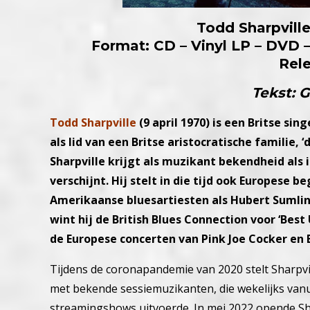
Todd Sharpville
Format: CD – Vinyl LP – DVD –
Rel
Tekst: G
Todd Sharpville
(9 april 1970) is een Britse si
als lid van een Britse aristocratische familie,
Sharpville krijgt als muzikant bekendheid als 
verschijnt. Hij stelt in die tijd ook Europes
Amerikaanse bluesartiesten als Hubert Sumlin,
wint hij de British Blues Connection voor ‘Best 
de Europese concerten van Pink Joe Cocker en 
Tijdens de coronapandemie van 2020 stelt Sharpv
met bekende sessiemuzikanten, die wekelijks vanu
streamingshows uitvoerde. In mei 2022 opende Shar