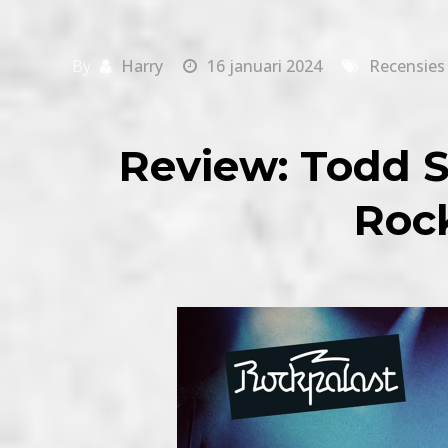
By
Harry
16 januari 2024
Recensies
Review: Todd Sh
Roc