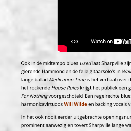
Ook in de midtempo blues
Used
laat Sharpville zi
gierende Hammond en de felle gitaarsolo’s in
Walk
lange ballad
Medication Time
is het verhaal over 
het rockende
House Rules
krijgt het publiek een g
For Nothing
voorgeschoteld. Een regelrechte blu
harmonicavirtuoos
Will Wilde
en backing vocals 
In het ook nooit eerder uitgebrachte openings
prominent aanwezig en tovert Sharpville lange wah 