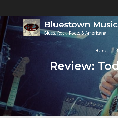
Skip
to
content
Bluestown Music
Blues, Rock, Roots & Americana
Home
Review: Tod