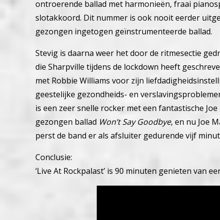
ontroerende ballad met harmonieën, fraai pianos
slotakkoord. Dit nummer is ook nooit eerder uitg
gezongen ingetogen geïnstrumenteerde ballad.
Stevig is daarna weer het door de ritmesectie ge
die Sharpville tijdens de lockdown heeft geschre
met Robbie Williams voor zijn liefdadigheidsinstel
geestelijke gezondheids- en verslavingsprobleme
is een zeer snelle rocker met een fantastische Jo
gezongen ballad
Won’t Say Goodbye
, en nu Joe 
perst de band er als afsluiter gedurende vijf minu
Conclusie:
‘Live At Rockpalast’ is 90 minuten genieten van ee