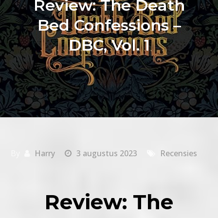
Review: The Death
Bed Confessions –
DBC, Vol. 1
By
Harry
3 augustus 2023
Recensies
Review: The