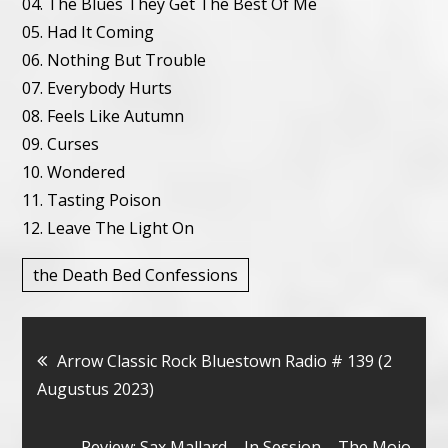
04. The Blues They Get The Best Of Me
05. Had It Coming
06. Nothing But Trouble
07. Everybody Hurts
08. Feels Like Autumn
09. Curses
10. Wondered
11. Tasting Poison
12. Leave The Light On
the Death Bed Confessions
Bericht
Arrow Classic Rock Bluestown Radio # 139 (2
Augustus 2023)
navigatie
Review: Sax Mallard – In Session – The Mojo