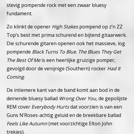
stevig pompende rock met een zwaar bluesy
fundament.
Zo klinkt de opener
High Stakes
pompend op z’n ZZ
Top’s best met prima schurend en bijtend gitaarwerk.
Die schurende gitaren openen ook het massieve, log
pompende
Black Turns To Blue
.
The Blues They Get
The Best Of Me
is een heerlijke gruizige pomper,
gevolgd door de venijnige (Southern) rocker
Had It
Coming
.
De intiemere kant van de band komt aan bod in de
deinende bluesy ballad
Wrong Over You
, de gepolijste
REM cover
Everybody Hurts
dat voorzien is van een
Guns N’Roses-achtig geluid en de breekbare ballad
Feels Like Autumn
(met voorzichtige Elton John
trekjes).