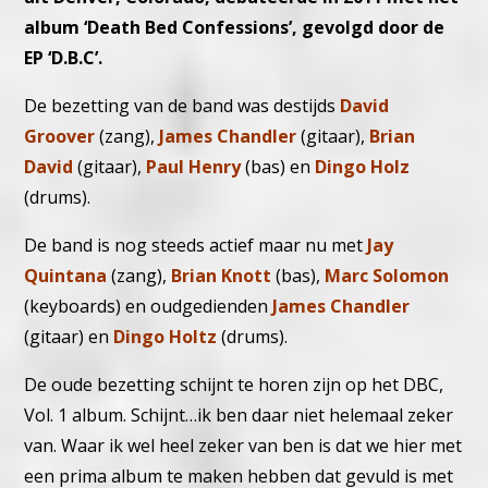
album ‘Death Bed Confessions’, gevolgd door de
EP ‘D.B.C’.
De bezetting van de band was destijds
David
Groover
(zang),
James Chandler
(gitaar),
Brian
David
(gitaar),
Paul Henry
(bas) en
Dingo Holz
(drums).
De band is nog steeds actief maar nu met
Jay
Quintana
(zang),
Brian Knott
(bas),
Marc Solomon
(keyboards) en oudgedienden
James Chandler
(gitaar) en
Dingo Holtz
(drums).
De oude bezetting schijnt te horen zijn op het DBC,
Vol. 1 album. Schijnt…ik ben daar niet helemaal zeker
van.
Waar ik wel heel zeker van ben is dat we hier met
een prima album te maken hebben dat gevuld is met