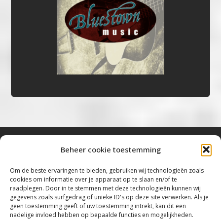
Beheer cookie toestemming
Bluestown Music
Om de beste ervaringen te bieden, gebruiken wij technologieën zoals
cookies om informatie over je apparaat op te slaan en/of te
“Voor de mooiste Blues, Rock, Roots &
raadplegen. Door in te stemmen met deze technologieën kunnen wij
gegevens zoals surfgedrag of unieke ID's op deze site verwerken. Als je
Americana”
geen toestemming geeft of uw toestemming intrekt, kan dit een
nadelige invloed hebben op bepaalde functies en mogelijkheden.
Copyright 2019 – 2026 Bluestown Music – All