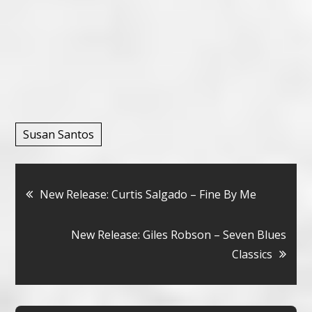
Susan Santos
Bericht
New Release: Curtis Salgado – Fine By Me
navigatie
New Release: Giles Robson – Seven Blues
Classics