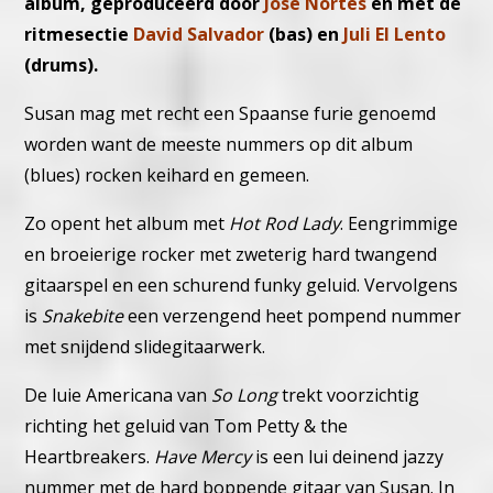
album, geproduceerd door
Jose Nortes
en met de
ritmesectie
David Salvador
(bas) en
Juli El Lento
(drums).
Susan mag met recht een Spaanse furie genoemd
worden want de meeste nummers op dit album
(blues) rocken keihard en gemeen.
Zo opent het album met
Hot Rod Lady
. Eengrimmige
en broeierige rocker met zweterig hard twangend
gitaarspel en een schurend funky geluid.
Vervolgens
is
Snakebite
een verzengend heet pompend nummer
met snijdend slidegitaarwerk.
De luie Americana van
So Long
trekt voorzichtig
richting het geluid van Tom Petty & the
Heartbreakers.
Have Mercy
is een lui deinend jazzy
nummer met de hard boppende gitaar van Susan.
In