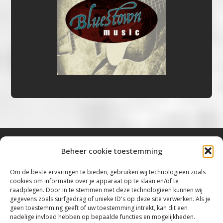
Beheer cookie toestemming
Bluestown Music
Om de beste ervaringen te bieden, gebruiken wij technologieën zoals
cookies om informatie over je apparaat op te slaan en/of te
“Voor de mooiste Blues, Rock, Roots &
raadplegen. Door in te stemmen met deze technologieën kunnen wij
gegevens zoals surfgedrag of unieke ID's op deze site verwerken. Als je
Americana”
geen toestemming geeft of uw toestemming intrekt, kan dit een
nadelige invloed hebben op bepaalde functies en mogelijkheden.
Copyright 2019 – 2026 Bluestown Music – All