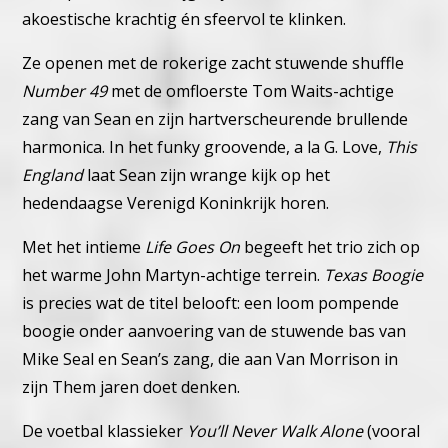
akoestische krachtig én sfeervol te klinken.
Ze openen met de rokerige zacht stuwende shuffle
Number 49
met de omfloerste Tom Waits-achtige
zang van Sean en zijn hartverscheurende brullende
harmonica.
In het funky groovende, a la G. Love,
This
England
laat Sean zijn wrange kijk op het
hedendaagse Verenigd Koninkrijk horen.
Met het intieme
Life Goes On
begeeft het trio zich op
het warme John Martyn-achtige terrein.
Texas Boogie
is precies wat de titel belooft: een loom pompende
boogie onder aanvoering van de stuwende bas van
Mike Seal en Sean’s zang, die aan Van Morrison in
zijn Them jaren doet denken.
De voetbal klassieker
You’ll Never Walk Alone
(vooral