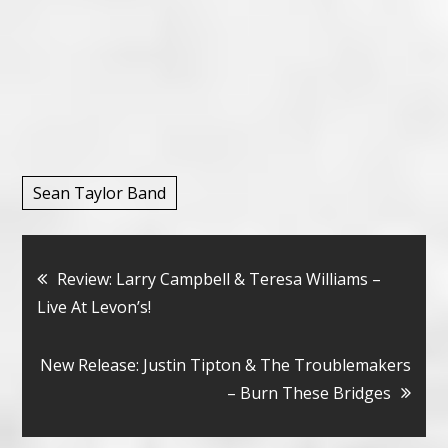
Sean Taylor Band
Bericht
Review: Larry Campbell & Teresa Williams –
Live At Levon’s!
navigatie
New Release: Justin Tipton & The Troublemakers
– Burn These Bridges