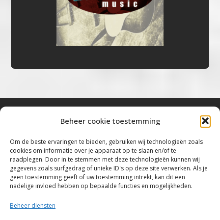
Beheer cookie toestemming
Bluestown Music
Om de beste ervaringen te bieden, gebruiken wij technologieën zoals
cookies om informatie over je apparaat op te slaan en/of te
“Voor de mooiste Blues, Rock, Roots &
raadplegen. Door in te stemmen met deze technologieën kunnen wij
gegevens zoals surfgedrag of unieke ID's op deze site verwerken. Als je
Americana”
geen toestemming geeft of uw toestemming intrekt, kan dit een
nadelige invloed hebben op bepaalde functies en mogelijkheden.
Copyright 2019 – 2026 Bluestown Music – All
Rights Reserved
Beheer diensten