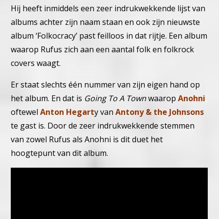
Hij heeft inmiddels een zeer indrukwekkende lijst van
albums achter zijn naam staan en ook zijn nieuwste
album ‘Folkocracy’ past feilloos in dat rijtje.
Een album
waarop Rufus zich aan een aantal folk en folkrock
covers waagt.
Er staat slechts één nummer van zijn eigen hand op
het album. En dat is
Going To A Town
waarop
Anohni
,
oftewel
Anton Hegart
y van
Antony & the Johnsons
te gast is. Door de zeer indrukwekkende stemmen
van zowel Rufus als Anohni is dit duet het
hoogtepunt van dit album.