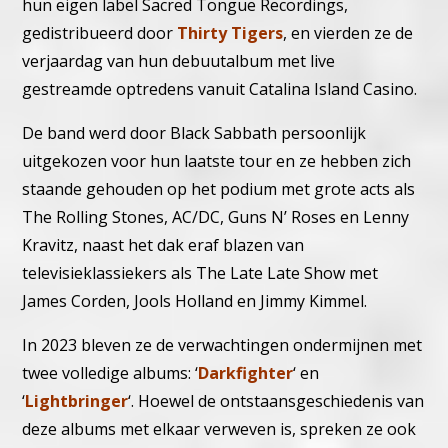
hun eigen label Sacred Tongue Recordings,
gedistribueerd door
Thirty Tigers
, en vierden ze de
verjaardag van hun debuutalbum met live
gestreamde optredens vanuit Catalina Island Casino.
De band werd door Black Sabbath persoonlijk
uitgekozen voor hun laatste tour en ze hebben zich
staande gehouden op het podium met grote acts als
The Rolling Stones, AC/DC, Guns N’ Roses en Lenny
Kravitz, naast het dak eraf blazen van
televisieklassiekers als The Late Late Show met
James Corden, Jools Holland en Jimmy Kimmel.
In 2023 bleven ze de verwachtingen ondermijnen met
twee volledige albums: ‘
Darkfighter
‘ en
‘
Lightbringer
‘. Hoewel de ontstaansgeschiedenis van
deze albums met elkaar verweven is, spreken ze ook