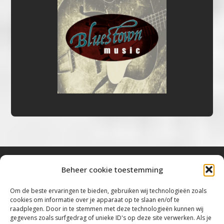
Beheer cookie toestemming
Bluestown Music
Om de beste ervaringen te bieden, gebruiken wij technologieën zoals
cookies om informatie over je apparaat op te slaan en/of te
“Voor de mooiste Blues, Rock, Roots &
raadplegen. Door in te stemmen met deze technologieën kunnen wij
gegevens zoals surfgedrag of unieke ID's op deze site verwerken. Als je
Americana”