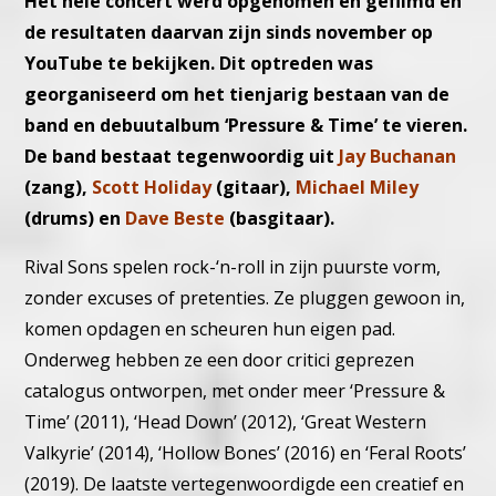
Het hele concert werd opgenomen èn gefilmd en
de resultaten daarvan zijn sinds november op
YouTube te bekijken. Dit optreden was
georganiseerd om het tienjarig bestaan van de
band en debuutalbum ‘Pressure & Time’ te vieren.
De band bestaat tegenwoordig uit
Jay Buchanan
(zang),
Scott Holiday
(gitaar),
Michael Miley
(drums) en
Dave Beste
(basgitaar).
Rival Sons spelen rock-‘n-roll in zijn puurste vorm,
zonder excuses of pretenties. Ze pluggen gewoon in,
komen opdagen en scheuren hun eigen pad.
Onderweg hebben ze een door critici geprezen
catalogus ontworpen, met onder meer ‘Pressure &
Time’ (2011), ‘Head Down’ (2012), ‘Great Western
Valkyrie’ (2014), ‘Hollow Bones’ (2016) en ‘Feral Roots’
(2019). De laatste vertegenwoordigde een creatief en