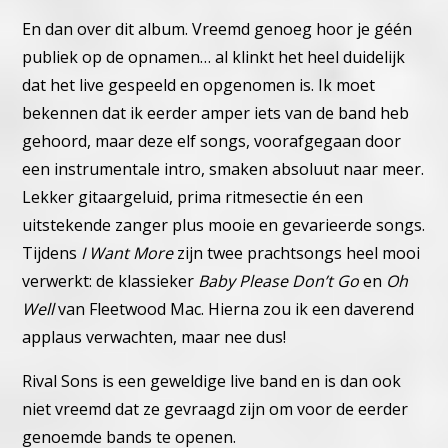
En dan over dit album. Vreemd genoeg hoor je géén
publiek op de opnamen… al klinkt het heel duidelijk
dat het live gespeeld en opgenomen is. Ik moet
bekennen dat ik eerder amper iets van de band heb
gehoord, maar deze elf songs, voorafgegaan door
een instrumentale intro, smaken absoluut naar meer.
Lekker gitaargeluid, prima ritmesectie én een
uitstekende zanger plus mooie en gevarieerde songs.
Tijdens
I Want More
zijn twee prachtsongs heel mooi
verwerkt: de klassieker
Baby Please Don’t Go
en
Oh
Well
van Fleetwood Mac. Hierna zou ik een daverend
applaus verwachten, maar nee dus!
Rival Sons is een geweldige live band en is dan ook
niet vreemd dat ze gevraagd zijn om voor de eerder
genoemde bands te openen.