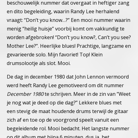
beschouwelijk
nummer dat overgaat in heftiger zang
en dito begeleiding, waarin
Randy Lee herhalend
vraagt: “Don’t you know…?” Een mooi num
mer waarin
menig “heilig huisje” voorbij komt om vakkundig te
worden afgebroken! “Don’t you know?, Can’t you see?
Mother
Lee?”. Heerlijke blues! Prachtige, langzame en
gevarieerde solo.
Mijn favoriet! Top! Klein
drumsolootje als slot. Mooi.
De dag in december 1980 dat John Lennon vermoord
werd heeft
Randy Lee gemotiveerd om dit nummer
December 1980
te schrij
ven. Meer in de zin van ”Weet
je nog wat je deed op die dag?”
Lekkere blues met
een stevig de maat houdende drums terwijl de
gitaar
zich af en toe op de voorgrond speelt vanuit een
begeleiden
de rol. Mooi bedacht. Het langste nummer
op dit album met bijna
6 minuten, dus ja, het