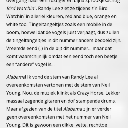
overgang naar een rustiger en bijna sprookjesachtig
Bird Watchin’
. Randy Lee ziet ze tijdens z’n Bird
Watchin’ in aller
lei kleuren, red and blue, orange en
white too.
Tingeltangeltjes zoals een mobile in de
boom, hoewel dat de
vogels juist verjaagt, dus zullen
de tingeltangeltjes in dit nummer
anders bedoeld zijn.
Vreemde eend (..) in de bijt dit nummer…
maar dat
komt waarschijnlijk omdat een eend toch een beetje
een
“andere” vogel is…
Alabama
! Ik vond de stem van Randy Lee al
overeenkomsten ver
tonen met de stem van Neil
Young. Nou, de muziek klinkt als
Crazy Horse. Lekker
massaal zagende gitaren en dof stampende
drums.
Maar afgezien van de titel
Alabama
zijn er verder
geen overeen
komsten met het nummer van Neil
Young. Dit is gewoon een dik
ke, vette, rechttoe