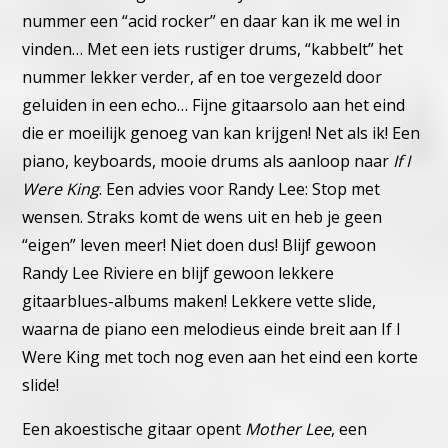
nummer een “acid rocker”
en daar kan ik me wel in
vinden…
Met een iets rustiger drums, “kabbelt” het
nummer lekker verder,
af en toe vergezeld door
geluiden in een echo… Fijne gitaarsolo
aan het eind
die er moeilijk genoeg van kan krijgen! Net als ik!
Een
piano, keyboards, mooie drums als aanloop naar
If I
Were
King
. Een advies voor Randy Lee: Stop met
wensen. Straks komt
de wens uit en heb je geen
“eigen” leven meer! Niet doen dus!
Blijf gewoon
Randy Lee Riviere en blijf gewoon lekkere
gitaarblues-
albums maken! Lekkere vette slide,
waarna de piano een melo
dieus einde breit aan If I
Were King met toch nog even aan het eind
een korte
slide!
Een akoestische gitaar opent
Mother Lee
, een