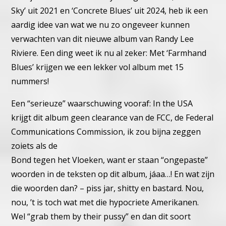
Sky’ uit 2021 en ‘
Concrete Blues’ uit 2024, heb ik een
aardig idee van wat we nu
zo ongeveer kunnen
verwachten van dit nieuwe album van Randy
Lee
Riviere. Een ding weet ik nu al zeker: Met ‘Farmhand
Blues’
krijgen we een lekker vol album met 15
nummers!
Een “serieuze” waarschuwing vooraf:
In the USA
krijgt dit album geen clearance van de FCC, de Federal
Communications Commission, ik zou bijna zeggen
zoiets als de
Bond tegen het Vloeken, want er staan “ongepaste”
woorden in
de teksten op dit album, jáaa…!
En wat zijn
die woorden dan? – piss jar, shitty en bastard.
Nou,
nou, ’t is toch wat met die hypocriete Amerikanen.
Wel “grab them by their pussy” en dan dit soort