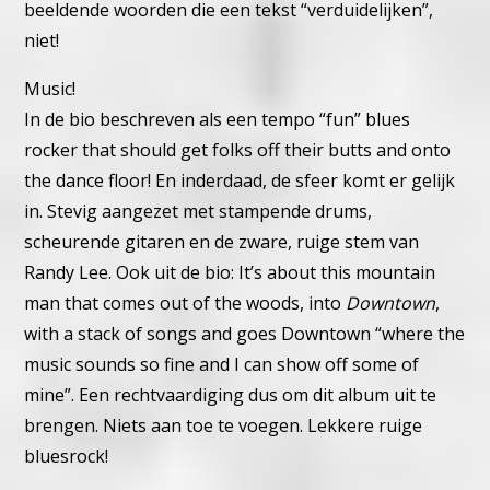
beeldende
woorden die een tekst “verduidelijken”,
niet!
Music!
In de bio beschreven als een tempo “fun” blues
rocker that should
get folks off their butts and onto
the dance floor!
En inderdaad, de sfeer komt er gelijk
in. Stevig aangezet met
stampende drums,
scheurende gitaren en de zware, ruige stem
van
Randy Lee. Ook uit de bio: It’s about this mountain
man that
comes out of the woods, into
Downtown
,
with a stack of songs
and goes Downtown “where the
music sounds so fine and I can
show off some of
mine”. Een rechtvaardiging dus om dit album
uit te
brengen. Niets aan toe te voegen. Lekkere ruige
bluesrock!