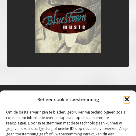
Beheer cookie toestemming
Bluestown Music
Om de beste ervaringen te bieden, gebruiken wij technologieën zoals
cookies om informatie over je apparaat op te slaan en/of te
“Voor de mooiste Blues, Rock, Roots &
raadplegen. Door in te stemmen met deze technologieën kunnen wij
gegevens zoals surfgedrag of unieke ID's op deze site verwerken. Als je
Americana”
geen toestemming geeft of uw toestemming intrekt, kan dit een