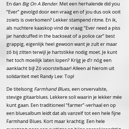
En dan
Big On A Bender
.
Met een herhalende did you
“Ever” gevolgd door een vraag en of
jou dus ook ooit
zoiets is overkomen? Lekker stampend ritme.
En ik,
als nuchtere kaaskop vind de vraag “Ever need a piss
jar
handcuffed in the backseat of a police car” best
grappig, eigen
lijk heel gewoon want je zult er maar
zó bij zitten terwijl je hart
stikke nodig moet. Je kunt
het toch moeilijk laten lopen?
Krijg je d’r nóg een
aanklacht bij! Zó voorstelbaar! Alleen al hierom
uit
solidariteit met Randy Lee: Top!
De titelsong
Farmhand Blues
, een onvervalste,
stevige gitaar
blues. Lekkere soli waarin je lekker mée
kunt gaan.
Een traditioneel “farmer”-verhaal en op
een bluesalbum leidt dat
als vanzelf tot een hele fijne
Farmhand Blues.
Kort maar krachtig.
Een hele