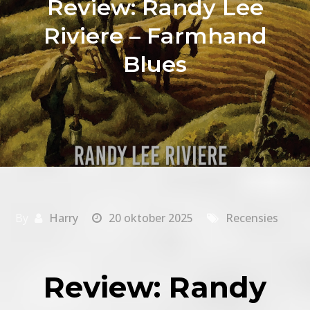
Review: Randy Lee
Riviere – Farmhand
Blues
By
Harry
20 oktober 2025
Recensies
Review: Randy