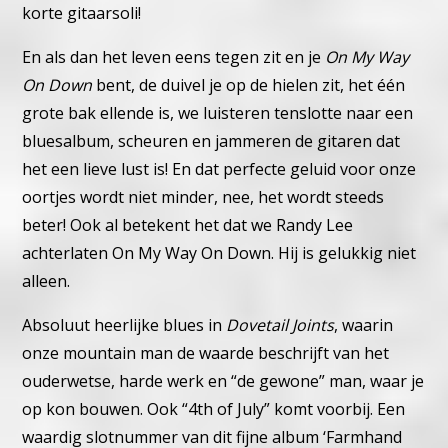
korte gitaarsoli!
En als dan het leven eens tegen zit en je
On My Way
On Down
bent, de duivel je op de hielen zit, het één
grote bak ellende is, we
luisteren tenslotte naar een
bluesalbum, scheuren en jammeren
de gitaren dat
het een lieve lust is! En dat perfecte geluid voor
onze
oortjes wordt niet minder, nee, het wordt steeds
beter!
Ook al betekent het dat we Randy Lee
achterlaten On My Way On
Down. Hij is gelukkig niet
alleen.
Absoluut heerlijke blues in
Dovetail Joints
, waarin
onze mountain
man de waarde beschrijft van het
ouderwetse, harde werk en
“de gewone” man, waar je
op kon bouwen. Ook “4th of July”
komt voorbij.
Een
waardig slotnummer van dit fijne album ‘Farmhand