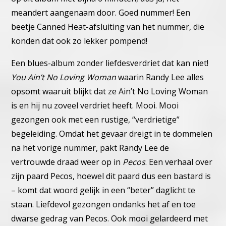
meandert aangenaam door. Goed nummer!
Een
beetje Canned Heat-afsluiting van het nummer, die
konden
dat ook zo lekker pompend!
Een blues-album zonder liefdesverdriet dat kan niet!
You Ain’t
No Loving Woman
waarin Randy Lee alles
opsomt waaruit blijkt
dat ze Ain’t No Loving Woman
is en hij nu zoveel verdriet heeft.
Mooi. Mooi
gezongen ook met een rustige, “verdrietige”
begelei
ding.
Omdat het gevaar dreigt in te dommelen
na het vorige nummer,
pakt Randy Lee de
vertrouwde draad weer op in
Pecos
.
Een verhaal over
zijn paard Pecos, hoewel dit paard dus een
bastard is
– komt dat woord gelijk in een “beter” daglicht te
staan.
Liefdevol gezongen ondanks het af en toe
dwarse gedrag van
Pecos. Ook mooi gelardeerd met