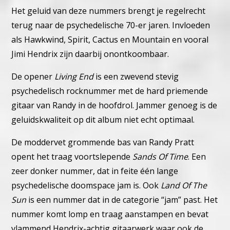
Het geluid van deze nummers brengt je regelrecht
terug naar de psychedelische 70-er jaren. Invloeden
als Hawkwind, Spirit, Cactus en Mountain en vooral
Jimi Hendrix zijn daarbij onontkoombaar.
De opener
Living End
is een zwevend stevig
psychedelisch rocknummer met de hard priemende
gitaar van Randy in de hoofdrol. Jammer genoeg is de
geluidskwaliteit op dit album niet echt optimaal.
De moddervet grommende bas van Randy Pratt
opent het traag voortslepende
Sands Of Time
. Een
zeer donker nummer, dat in feite één lange
psychedelische doomspace jam is.
Ook
Land Of The
Sun
is een nummer dat in de categorie “jam” past. Het
nummer komt lomp en traag aanstampen en bevat
vlammend Hendrix-achtig gitaarwerk waar ook de