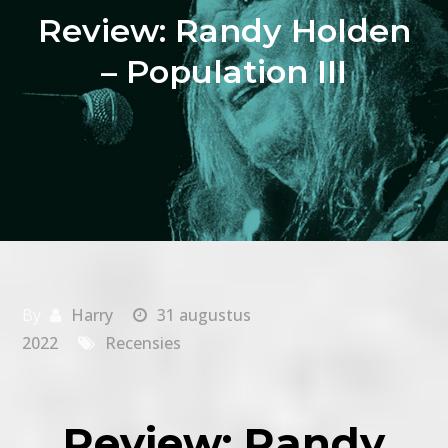
Review: Randy Holden
– Population III
By
Harry
31 augustus
2022
Recensies
Review: Randy