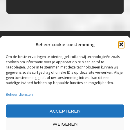
Beheer cookie toestemming
Bluestown Music
Om de beste ervaringen te bieden, gebruiken wij technologieën zoals
cookies om informatie over je apparaat op te slaan en/of te
“Voor de mooiste Blues, Rock, Roots &
raadplegen. Door in te stemmen met deze technologieën kunnen wij
gegevens zoals surfgedrag of unieke ID's op deze site verwerken. Als je
Americana”
geen toestemming geeft of uw toestemming intrekt, kan dit een
nadelige invloed hebben op bepaalde functies en mogelijkheden.
Copyright 2019 – 2026 Bluestown Music – All
Rights Reserved
Beheer diensten
Privacybeleid
ACCEPTEREN
Powered by Bluestown Music
WEIGEREN