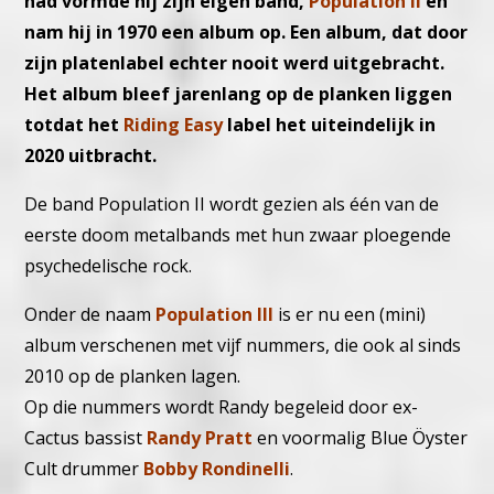
had vormde hij zijn eigen band,
Population II
en
nam hij in 1970 een album op. Een album, dat door
zijn platenlabel echter nooit werd uitgebracht.
Het album bleef jarenlang op de planken liggen
totdat het
Riding Easy
label het uiteindelijk in
2020 uitbracht.
De band Population II wordt gezien als één van de
eerste doom metalbands met hun zwaar ploegende
psychedelische rock.
Onder de naam
Population III
is er nu een (mini)
album verschenen met vijf nummers, die ook al sinds
2010 op de planken lagen.
Op die nummers wordt Randy begeleid door ex-
Cactus bassist
Randy Pratt
en voormalig Blue Öyster
Cult drummer
Bobby Rondinelli
.