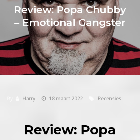
Review: Popa Chubby
– Emotional Gangster
By
Harry
18 maart 2022
Recensies
Review: Popa