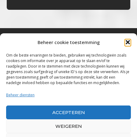
Beheer cookie toestemming
Bluestown Music
Om de beste ervaringen te bieden, gebruiken wij technologieën zoals
cookies om informatie over je apparaat op te slaan en/of te
“Voor de mooiste Blues, Rock, Roots &
raadplegen. Door in te stemmen met deze technologieën kunnen wij
gegevens zoals surfgedrag of unieke ID's op deze site verwerken. Als je
Americana”
geen toestemming geeft of uw toestemming intrekt, kan dit een
nadelige invloed hebben op bepaalde functies en mogelijkheden.
Copyright 2019 – 2026 Bluestown Music – All
Rights Reserved
Beheer diensten
Privacybeleid
ACCEPTEREN
Powered by Bluestown Music
WEIGEREN