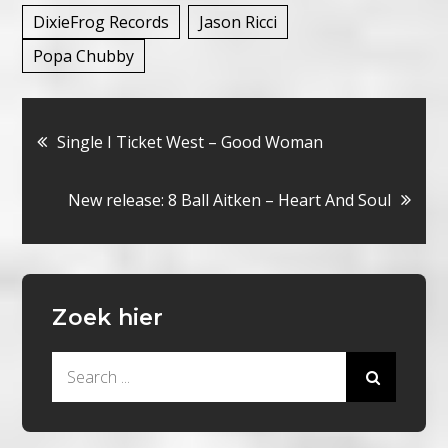
DixieFrog Records
Jason Ricci
Popa Chubby
Bericht
Single I Ticket West – Good Woman
navigatie
New release: 8 Ball Aitken – Heart And Soul
Zoek hier
Search
for: