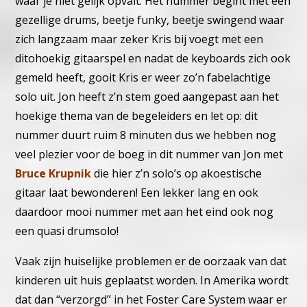
waar je niet gelijk opvalt.
Het nummer begint met een
gezellige drums, beetje funky, beetje
swingend waar
zich langzaam maar zeker Kris bij voegt met een
dito
hoekig gitaarspel en nadat de keyboards zich ook
gemeld heeft, gooit
Kris er weer zo’n fabelachtige
solo uit. Jon heeft z’n stem goed aange
past aan het
hoekige thema van de begeleiders en let op: dit
nummer
duurt ruim 8 minuten dus we hebben nog
veel plezier voor de boeg
in dit nummer van Jon met
Bruce Krupnik
die hier z’n solo’s op
akoestische
gitaar laat bewonderen! Een lekker lang en ook
daardoor
mooi nummer met aan het eind ook nog
een quasi drumsolo!
Vaak zijn huiselijke problemen er de oorzaak van dat
kinderen uit huis
geplaatst worden. In Amerika wordt
dat dan “verzorgd” in het Foster
Care System waar er