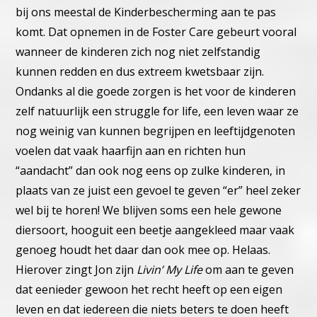
bij ons meestal de Kinderbescherming aan te pas
komt.
Dat opnemen in de Foster Care gebeurt vooral
wanneer de kinderen
zich nog niet zelfstandig
kunnen redden en dus extreem kwetsbaar
zijn.
Ondanks al die goede zorgen is het voor de kinderen
zelf natuur
lijk een struggle for life, een leven waar ze
nog weinig van kunnen be
grijpen en leeftijdgenoten
voelen dat vaak haarfijn aan en richten hun
“aandacht” dan ook nog eens op zulke kinderen, in
plaats van ze juist
een gevoel te geven “er” heel zeker
wel bij te horen!
We blijven soms een hele gewone
diersoort, hooguit een beetje aan
gekleed maar vaak
genoeg houdt het daar dan ook mee op. Helaas.
Hierover zingt Jon zijn
Livin’ My Life
om aan te geven
dat eenieder
gewoon het recht heeft op een eigen
leven en dat iedereen die niets
beters te doen heeft