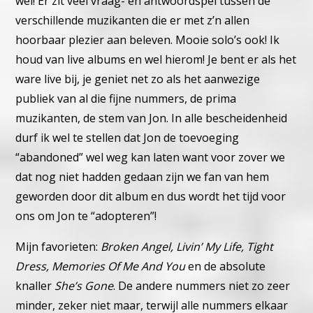
wel!
Er zit veel vraag- en antwoordspel tussen de
verschillende muzikant
en die er met z’n allen
hoorbaar plezier aan beleven. Mooie solo’s
ook! Ik
houd van live albums en wel hierom!
Je bent er als het
ware live bij, je geniet net zo als het aanwezige
publiek van al die fijne nummers, de prima
muzikanten, de stem van
Jon. In alle bescheidenheid
durf ik wel te stellen dat Jon de toevoe
ging
“abandoned” wel weg kan laten want voor zover we
dat nog
niet hadden gedaan zijn we fan van hem
geworden door dit album en
dus wordt het tijd voor
ons om Jon te “adopteren”!
Mijn favorieten:
Broken Angel, Livin’ My Life, Tight
Dress, Memories
Of Me And You
en de absolute
knaller
She’s Gone
. De andere num
mers niet zo zeer
minder, zeker niet maar, terwijl alle nummers el
kaar