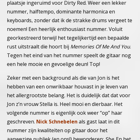
plaatsje ingeruimd
voor Dirty Red.
Weer een lekker
nummer, halftempo, dominante harmonica en
key
boards, zonder dat ik de strakke drums vergeet te
noemen!
Een heerlijk enthousiast nummer. Voluit
georkestreerd terwijl het
tegelijkertijd een bepaalde
rust uitstraalt die hoort bij
Memories Of
Me And You
.
Tegen het eind van het nummer speelt de gitaar nog
een
hele mooie en gevoelige deun! Top!
Zeker met een background als die van Jon is het
hebben van een on
wrikbaar houvast in je leven van
het allergrootste belang.
Het is duidelijk dat dat voor
Jon z’n vrouw Stella is. Heel mooi en dier
baar. Het
volgende nummer is eigenlijk ook weer “op” haar
geschre
ven.
Nick Schnebelen
als gast laat in dit
nummer zijn kwaliteiten op
gitaar door het
aanwezige publiek (en ons!) bewonderen:
She
.
En het