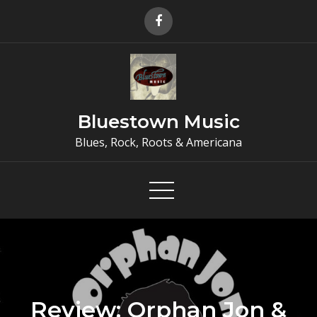
Skip
to
content
Bluestown Music
Blues, Rock, Roots & Americana
Review: Orphan Jon &