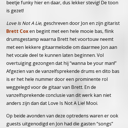
beetje funky hier en daar, dus lekker stevig!
De toon
is gezet!
Love Is Not A Lie
, geschreven door Jon en zijn gitarist
Brett Cox
en be
gint met een hele mooie bas, flink
drumsgestamp waarna Brett het
voortouw neemt
met een lekkere gitaarmelodie om daarmee Jon aan
het vocale deel te kunnen laten beginnen. Vol
overtuiging gezongen
dat hij “wanna be your man!”
Afgezien van de vanzelfsprekende
drums en dito bas
is er het hele nummer door een prominente rol
weggelegd voor de gitaar van Brett. En de
vanzelfsprekende conclusie
van dit werk kan niet
anders zijn dan dat Love Is Not A Lie! Mooi.
Op beide avonden van deze optredens waren er ook
guests uitgeno
digd en Jon had die gasten “songs”