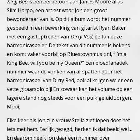
King Bee
is een eerbetoon aan James Moore alias
Slim Harpo, een
artiest waar Jon een groot
bewonderaar van is. Op dit album wordt
het nummer
gespeeld in een bewerking van gitarist Ryan Baker
met
een gastoptreden van
Dirty Red
, de fameuze
harmonicaspeler.
De tekst van dit nummer is bekend
en komt vaker voorbij op Blues
townmusic.nl, “I’m a
King Bee, will you be my Queen?”
Een bloedfanatiek
nummer waar de vonken van af spatten door het
harmonicaspel van Dirty Red, ook al krijgen we er een
vette gitaarsolo
bij! En zowaar kan het volume op een
lagere stand nog steeds voor
een puik geluid zorgen.
Mooi.
Elke keer als Jon zijn vrouw Stella ziet lopen doet het
iets met hem.
Eerlijk gezegd, herken ik dat beeld wel…
En daarom heeft Jon daar een nummer over