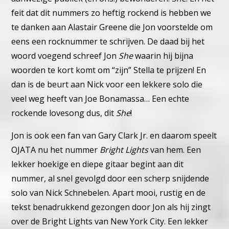
feit dat dit nummers zo heftig rockend is hebben we
te danken
aan Alastair Greene die Jon voorstelde om
eens een rocknummer te
schrijven. De daad bij het
woord voegend schreef Jon
She
waarin hij
bijna
woorden te kort komt om “zijn” Stella te prijzen!
En
dan is de beurt aan Nick voor een lekkere solo die
veel weg heeft
van Joe Bonamassa…
Een echte
rockende lovesong dus, dit
She
!
Jon is ook een fan van Gary Clark Jr. en daarom speelt
OJATA nu het
nummer
Bright Lights
van hem.
Een
lekker hoekige en diepe gitaar begint aan dit
nummer, al snel ge
volgd door een scherp snijdende
solo van Nick Schnebelen.
Apart mooi, rustig en de
tekst benadrukkend gezongen door Jon als
hij zingt
over de Bright Lights van New York City.
Een lekker