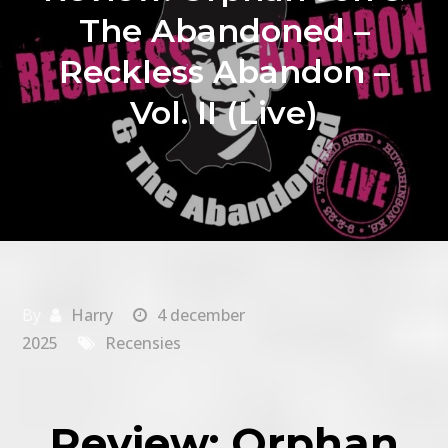
The Abandoned –
Reckless Abandon –
Vol. II (Live)
By
Harry
4 december
2025
Recensies
Review: Orphan