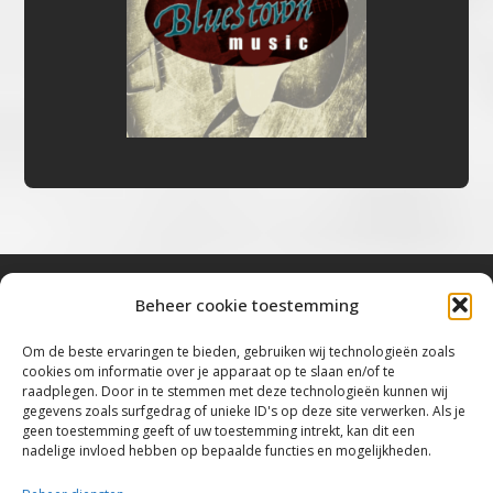
Beheer cookie toestemming
Bluestown Music
Om de beste ervaringen te bieden, gebruiken wij technologieën zoals
cookies om informatie over je apparaat op te slaan en/of te
“Voor de mooiste Blues, Rock, Roots &
raadplegen. Door in te stemmen met deze technologieën kunnen wij
gegevens zoals surfgedrag of unieke ID's op deze site verwerken. Als je
Americana”
geen toestemming geeft of uw toestemming intrekt, kan dit een
nadelige invloed hebben op bepaalde functies en mogelijkheden.
Copyright 2019 – 2026 Bluestown Music – All