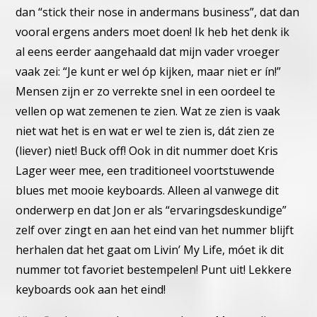
dan “stick their nose in andermans business”,
dat dan
vooral ergens anders moet doen!
Ik heb het denk ik
al eens eerder aangehaald dat mijn vader vroeger
vaak zei: “Je kunt er wel óp kijken, maar niet er ín!”
Mensen zijn er zo verrekte snel in een oordeel te
vellen op wat ze
menen te zien. Wat ze zien is vaak
niet wat het is en wat er wel te
zien is, dát zien ze
(liever) niet! Buck off!
Ook in dit nummer doet Kris
Lager weer mee, een traditioneel voort
stuwende
blues met mooie keyboards. Alleen al vanwege dit
onder
werp en dat Jon er als “ervaringsdeskundige”
zelf over zingt en aan
het eind van het nummer blijft
herhalen dat het gaat om Livin’ My
Life, móet ik dit
nummer tot favoriet bestempelen! Punt uit!
Lekkere
keyboards ook aan het eind!