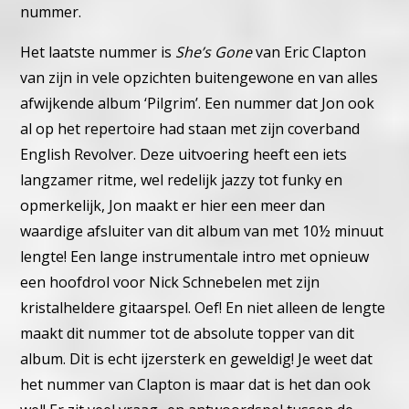
nummer.
Het laatste nummer is
She’s Gone
van Eric Clapton
van zijn in vele op
zichten buitengewone en van alles
afwijkende album ‘Pilgrim’.
Een nummer dat Jon ook
al op het repertoire had staan met zijn
coverband
English Revolver.
Deze uitvoering heeft een iets
langzamer ritme, wel redelijk jazzy tot
funky en
opmerkelijk, Jon maakt er hier een meer dan
waardige af
sluiter van dit album van met 10½ minuut
lengte!
Een lange instrumentale intro met opnieuw
een hoofdrol voor Nick
Schnebelen met zijn
kristalheldere gitaarspel. Oef!
En niet alleen de lengte
maakt dit nummer tot de absolute topper van
dit
album. Dit is echt ijzersterk en geweldig!
Je weet dat
het nummer van Clapton is maar dat is het dan ook