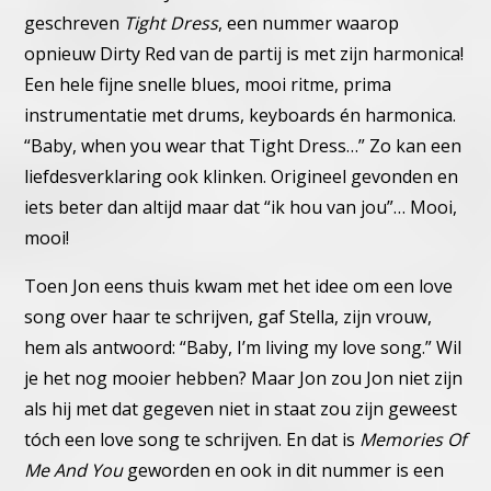
geschreven
Tight Dress
,
een nummer waarop
opnieuw Dirty Red van de partij is met zijn har
monica!
Een hele fijne snelle blues, mooi ritme, prima
instrumentatie met
drums, keyboards én harmonica.
“Baby, when you wear that Tight Dress…” Zo kan een
liefdesverklaring
ook klinken. Origineel gevonden en
iets beter dan altijd maar dat “ik
hou van jou”… Mooi,
mooi!
Toen Jon eens thuis kwam met het idee om een love
song over haar
te schrijven, gaf Stella, zijn vrouw,
hem als antwoord: “Baby, I’m living
my love song.” Wil
je het nog mooier hebben?
Maar Jon zou Jon niet zijn
als hij met dat gegeven niet in staat zou zijn
geweest
tóch een love song te schrijven. En dat is
Memories Of
Me
And You
geworden en ook in dit nummer is een