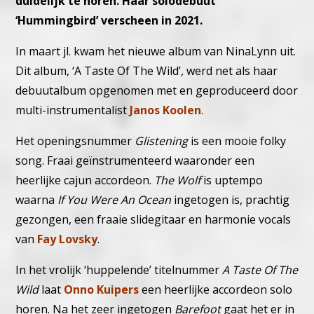
duidelijk te horen. Haar solodebuut
‘Hummingbird’ verscheen in 2021.
In maart jl. kwam het nieuwe album van NinaLynn uit.
Dit album, ‘A Taste Of The Wild’
,
werd net als haar
debuutalbum opgenomen met en geproduceerd door
multi-instrumentalist
Janos Koolen
.
Het openingsnummer
Glistening
is een mooie folky
song. Fraai geïnstrumenteerd waaronder een
heerlijke cajun accordeon.
The Wolf
is uptempo
waarna
If You Were An Ocean
ingetogen is, prachtig
gezongen, een fraaie slidegitaar en harmonie vocals
van
Fay Lovsky
.
In het vrolijk ‘huppelende’ titelnummer
A Taste Of The
Wild
laat
Onno Kuipers
een heerlijke accordeon solo
horen. Na het zeer ingetogen
Barefoot
gaat het er in