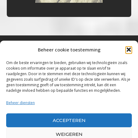
Beheer cookie toestemming
Bluestown Music
Om de beste ervaringen te bieden, gebruiken wij technologieën zoals
cookies om informatie over je apparaat op te slaan en/of te
“Voor de mooiste Blues, Rock, Roots &
raadplegen. Door in te stemmen met deze technologieën kunnen wij
gegevens zoals surfgedrag of unieke ID's op deze site verwerken. Als je
Americana”
geen toestemming geeft of uw toestemming intrekt, kan dit een
nadelige invloed hebben op bepaalde functies en mogelijkheden.
Copyright 2019 – 2026 Bluestown Music – All
Rights Reserved
Beheer diensten
Privacybeleid
ACCEPTEREN
Powered by Bluestown Music
WEIGEREN