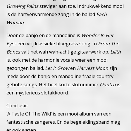
Growing Pains
steviger aan toe. Indrukwekkend mooi
is de hartverwarmende zang in de ballad
Each
Woman.
Door de banjo en de mandoline is
Wonder In Her
Eyes
een vrij klassieke bluegrass song. In
From The
Bones
valt het wah wah-achtige gitaarwerk op.
Lilith
is, ook met de harmonie vocals weer een mooi
gezongen ballad.
Let It Grow
en
Harvest Moon
zijn
mede door de banjo en mandoline fraaie country
getinte songs. Het heel korte slotnummer
Ountro
is
een mysterieus slotakkoord.
Conclusie:
‘A Taste Of The Wild’ is een mooi album van een
fantastische zangeres. En de begeleidingsband mag
er ook wezen.