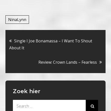
NinaLynn
Bericht
Single I Joe Bonamassa – I Want To Shout
About It
navigatie
Review: Crown Lands – Fearless
Zoek hier
Search
for: