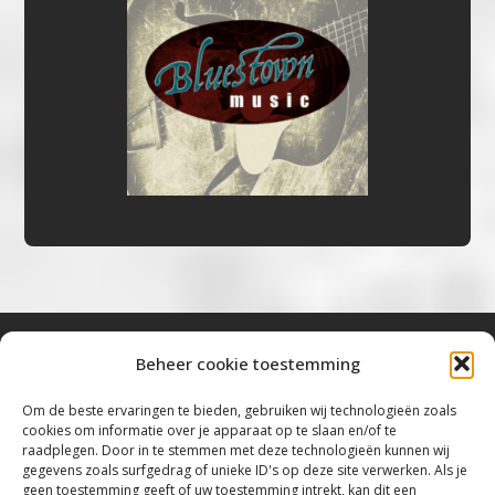
Beheer cookie toestemming
Bluestown Music
Om de beste ervaringen te bieden, gebruiken wij technologieën zoals
cookies om informatie over je apparaat op te slaan en/of te
“Voor de mooiste Blues, Rock, Roots &
raadplegen. Door in te stemmen met deze technologieën kunnen wij
gegevens zoals surfgedrag of unieke ID's op deze site verwerken. Als je
Americana”
geen toestemming geeft of uw toestemming intrekt, kan dit een