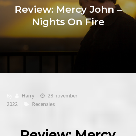
Review: Mercy John –
Nights On Fire
By
Harry
28 november
2022
Recensies
Review: Mercy