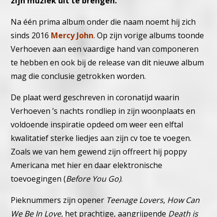
zijn muziek uit te brengen.
Na één prima album onder die naam noemt hij zich
sinds 2016
Mercy John
. Op zijn vorige albums toonde
Verhoeven aan een vaardige hand van componeren
te hebben en ook bij de release van dit nieuwe album
mag die conclusie getrokken worden.
De plaat werd geschreven in coronatijd waarin
Verhoeven ’s nachts rondliep in zijn woonplaats en
voldoende inspiratie opdeed om weer een elftal
kwalitatief sterke liedjes aan zijn cv toe te voegen.
Zoals we van hem gewend zijn offreert hij poppy
Americana met hier en daar elektronische
toevoegingen (
Before You Go)
.
Pieknummers zijn opener
Teenage Lovers
,
How Can
We Be In Love,
het prachtige, aangrijpende
Death is