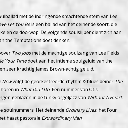
 soulballad met de indringende smachtende stem van Lee
ave Let You Be
is een ballad van het deinende soort, die
ooke en de doo-wop.
De volgende soulslijper dient zich aan
van the Temptations doet denken.
roover
Two Jobs
met de machtige soulzang van Lee Fields
Me Your Time
doet aan het intieme soulgeluid van the
en zeer krachtig James Brown-achtig geluid.
e New
volgt de georkestreerde rhythm & blues deiner
The
 horen in
What Did I Do
. Een nummer van Otis
ingen geblazen in de funky orgeljazz van
Without A Heart.
ige soulnummers. Het deinende
Ordinary Lives
, het Four
et haast pastorale
Extraordinary Man
.