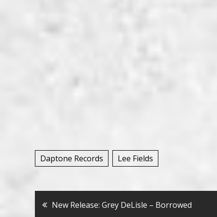
Daptone Records
Lee Fields
Bericht
New Release: Grey DeLisle – Borrowed