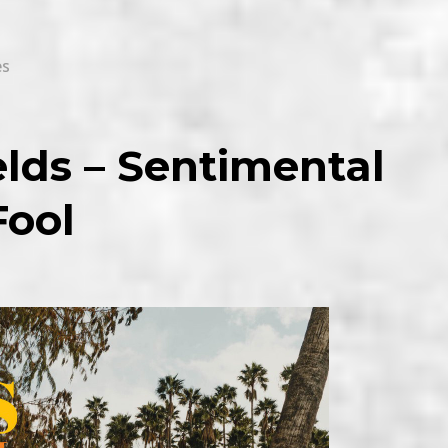
es
elds – Sentimental
Fool