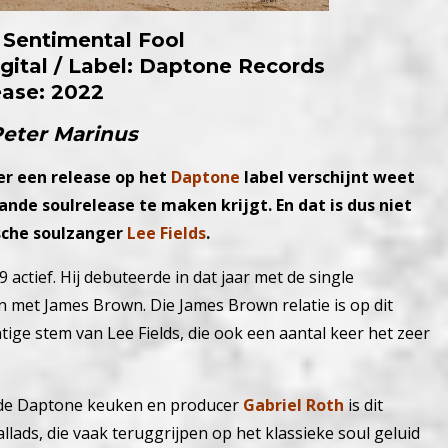
– Sentimental Fool
igital / Label: Daptone Records
ease: 2022
Peter Marinus
er een release op het
Daptone
label verschijnt weet
ande soulrelease te maken krijgt. En dat is dus niet
sche soulzanger
Lee Fields
.
 actief. Hij debuteerde in dat jaar met de single
en met James Brown.
Die James Brown relatie is op dit
tige stem van Lee Fields, die ook een aantal keer het zeer
t de Daptone keuken en producer
Gabriel Roth
is dit
lads, die vaak teruggrijpen op het klassieke soul geluid