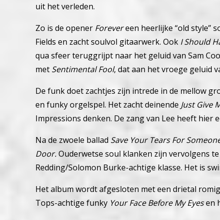
uit het verleden.
Zo is de opener
Forever
een heerlijke “old style”
Fields en zacht soulvol gitaarwerk.
Ook
I Should H
qua sfeer teruggrijpt naar het geluid van Sam C
met
Sentimental Fool
, dat aan het vroege geluid 
De funk doet zachtjes zijn intrede in de mellow g
en funky orgelspel.
Het zacht deinende
Just Give 
Impressions denken. De zang van Lee heeft hier e
Na de zwoele ballad
Save Your Tears For Someon
Door.
Ouderwetse soul klanken zijn vervolgens te
Redding/Solomon Burke-achtige klasse.
Het is sw
Het album wordt afgesloten met een drietal rom
Tops-achtige funky
Your Face Before My Eyes
en h