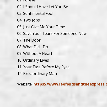
01. Forever
02. I Should Have Let You Be
03. Sentimental Fool
04. Two Jobs
05. Just Give Me Your Time
06. Save Your Tears For Someone New
07. The Door
08. What Did I Do
09. Without A Heart
10. Ordinary Lives
11. Your Face Before My Eyes
12. Extraordinary Man
Website:
https://www.leefieldsandtheexpressi