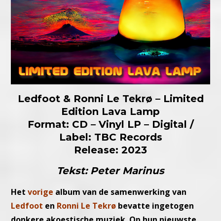
Ledfoot & Ronni Le Tekrø – Limited
Edition Lava Lamp
Format: CD – Vinyl LP – Digital /
Label: TBC Records
Release: 2023
Tekst: Peter Marinus
Het
vorige
album van de samenwerking van
Ledfoot
en
Ronni Le Tekrø
bevatte ingetogen
donkere akoestische muziek. Op hun nieuwste