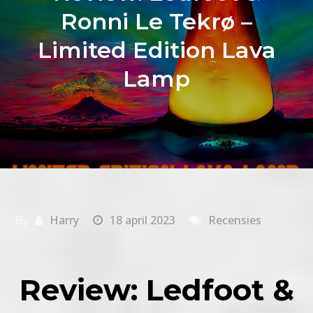
Ronni Le Tekrø –
Limited Edition Lava
Lamp
By
Harry
18 april 2023
Recensies
Review: Ledfoot &