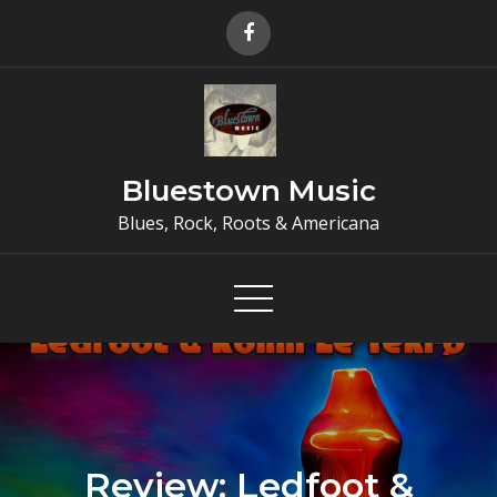
Skip
to
content
Bluestown Music
Blues, Rock, Roots & Americana
Review: Ledfoot &