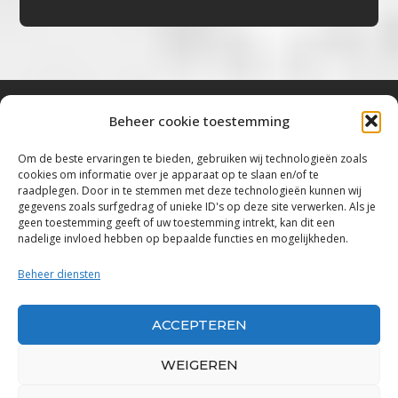
Beheer cookie toestemming
Bluestown Music
Om de beste ervaringen te bieden, gebruiken wij technologieën zoals
cookies om informatie over je apparaat op te slaan en/of te
“Voor de mooiste Blues, Rock, Roots &
raadplegen. Door in te stemmen met deze technologieën kunnen wij
gegevens zoals surfgedrag of unieke ID's op deze site verwerken. Als je
Americana”
geen toestemming geeft of uw toestemming intrekt, kan dit een
nadelige invloed hebben op bepaalde functies en mogelijkheden.
Copyright 2019 – 2026 Bluestown Music – All
Rights Reserved
Beheer diensten
Privacybeleid
ACCEPTEREN
Powered by Bluestown Music
WEIGEREN