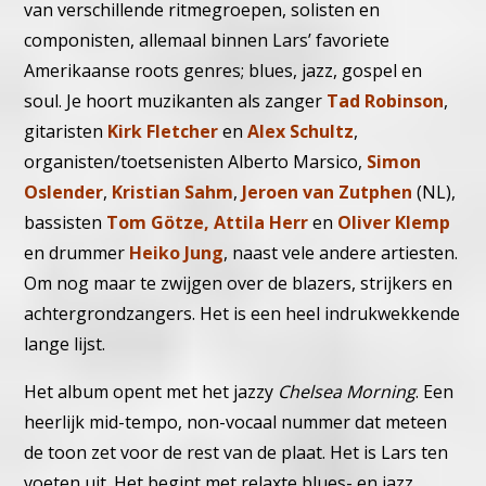
van verschillende ritmegroepen, solisten en
componisten, allemaal binnen Lars’ favoriete
Amerikaanse roots genres; blues, jazz, gospel en
soul. Je hoort muzikanten als zanger
Tad Robinson
,
gitaristen
Kirk Fletcher
en
Alex Schultz
,
organisten/toetsenisten Alberto Marsico,
Simon
Oslender
,
Kristian Sahm
,
Jeroen van Zutphen
(NL),
bassisten
Tom Götze, Attila Herr
en
Oliver Klemp
en drummer
Heiko Jung
, naast vele andere artiesten.
Om nog maar te zwijgen over de blazers, strijkers en
achtergrondzangers. Het is een heel indrukwekkende
lange lijst.
Het album opent met het jazzy
Chelsea Morning
. Een
heerlijk mid-tempo, non-vocaal nummer dat meteen
de toon zet voor de rest van de plaat. Het is Lars ten
voeten uit. Het begint met relaxte blues- en jazz