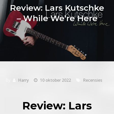
Review: Lars Kutschke
– While We’re Here
By
Harry
10 oktober 2022
Recensies
Review: Lars