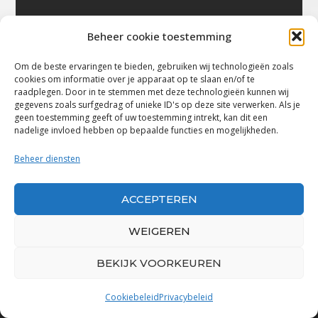
Beheer cookie toestemming
Om de beste ervaringen te bieden, gebruiken wij technologieën zoals
cookies om informatie over je apparaat op te slaan en/of te
raadplegen. Door in te stemmen met deze technologieën kunnen wij
gegevens zoals surfgedrag of unieke ID's op deze site verwerken. Als je
geen toestemming geeft of uw toestemming intrekt, kan dit een
nadelige invloed hebben op bepaalde functies en mogelijkheden.
Beheer diensten
ACCEPTEREN
WEIGEREN
BEKIJK VOORKEUREN
Cookiebeleid
Privacybeleid
Bluestown Music