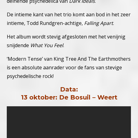
deinende psychedelica van
Dark Ideals
.
De intieme kant van het trio komt aan bod in het zeer
intieme, Todd Rundgren-achtige,
Falling Apart
.
Het album wordt stevig afgesloten met het venijnig
snijdende
What You Feel
.
‘Modern Tense’ van King Tree And The Earthmothers
is een absolute aanrader voor de fans van stevige
psychedelische rock!
Data:
13 oktober: De Bosuil – Weert