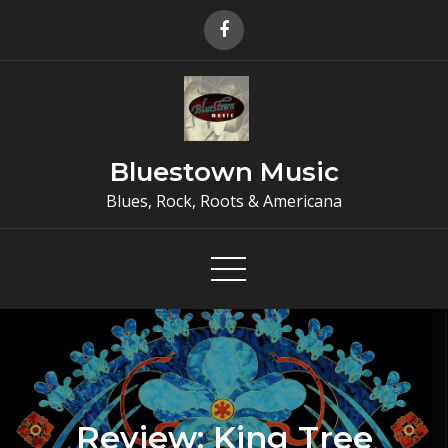
Skip
to
content
Bluestown Music
Blues, Rock, Roots & Americana
Review: King Tree