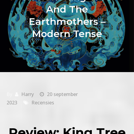
And The
Earthmothers –
Modern Tense
By
Harry
20 september
2023
Recensies
Review: King Tree