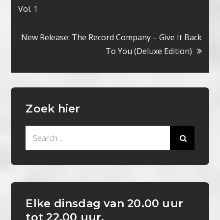
Vol. 1
navigatie
New Release: The Record Company – Give It Back
To You (Deluxe Edition)
Zoek hier
Search
for:
Elke dinsdag van 20.00 uur
tot 22.00 uur.