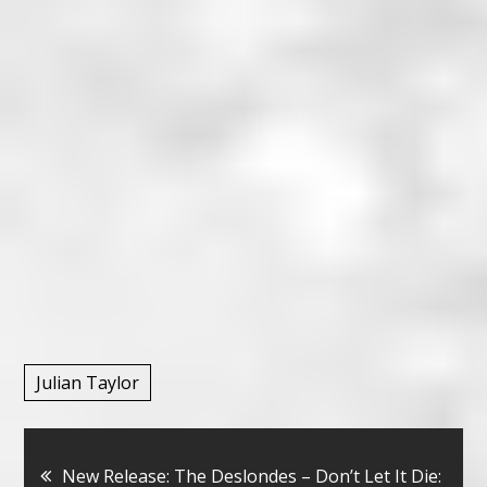
Julian Taylor
Bericht
New Release: The Deslondes – Don’t Let It Die: