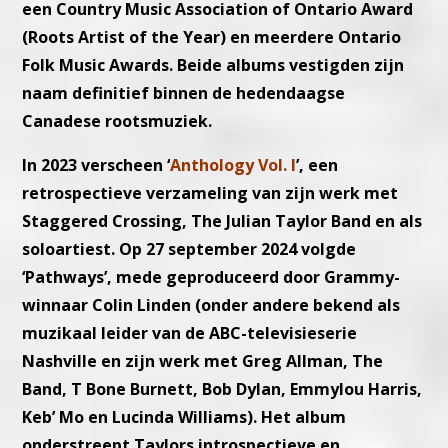
een Country Music Association of Ontario Award
(Roots Artist of the Year) en meerdere Ontario
Folk Music Awards. Beide albums vestigden zijn
naam definitief binnen de hedendaagse
Canadese rootsmuziek.
In 2023 verscheen ‘
Anthology Vol. I
’, een
retrospectieve verzameling van zijn werk met
Staggered Crossing, The Julian Taylor Band en als
soloartiest. Op 27 september 2024 volgde
‘Pathways’, mede geproduceerd door Grammy-
winnaar Colin Linden (onder andere bekend als
muzikaal leider van de ABC-televisieserie
Nashville en zijn werk met Greg Allman, The
Band, T Bone Burnett, Bob Dylan, Emmylou Harris,
Keb’ Mo en Lucinda Williams). Het album
onderstreept Taylors introspectieve en