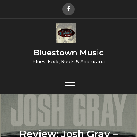
Skip
to
content
Bluestown Music
Blues, Rock, Roots & Americana
Review: Josh Gray –