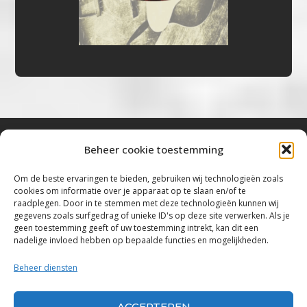
Beheer cookie toestemming
Bluestown Music
Om de beste ervaringen te bieden, gebruiken wij technologieën zoals
cookies om informatie over je apparaat op te slaan en/of te
“Voor de mooiste Blues, Rock, Roots &
raadplegen. Door in te stemmen met deze technologieën kunnen wij
gegevens zoals surfgedrag of unieke ID's op deze site verwerken. Als je
Americana”
geen toestemming geeft of uw toestemming intrekt, kan dit een
nadelige invloed hebben op bepaalde functies en mogelijkheden.
Copyright 2019 – 2026 Bluestown Music – All
Rights Reserved
Beheer diensten
Privacybeleid
ACCEPTEREN