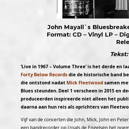
John Mayall`s Bluesbreake
Format: CD – Vinyl LP – Di
Rel
Tekst:
‘Live in 1967 – Volume Three’ is het derde en l
Forty Below Records
die de historische band b
die ontstond nadat
Mick Fleetwood
samen me
Blues steunden. Deel 1 verscheen in 2015 en d
produceerden inspireerde niet alleen het publ
daarna aan hun reis als oprichters van Fleetw
Vijf van de concerten die John, Mick, John en Pet
een bandrecorder op (zoals de Engelsen het noeme