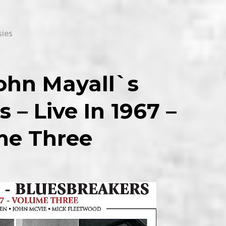
ies
ohn Mayall`s
 – Live In 1967 –
me Three