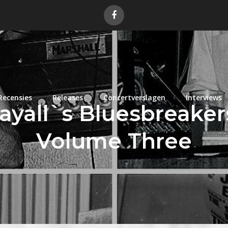
Recensies
Releases
Concertverslagen
Interviews
yall`s Bluesbreakers 
Volume Three