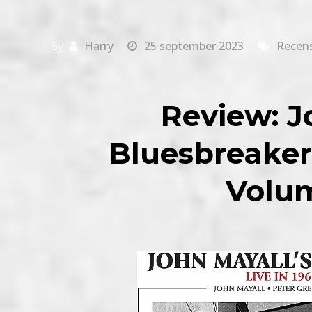
By
Harry
25 september 2023
Recens
Review: J
Bluesbreakers
Volu