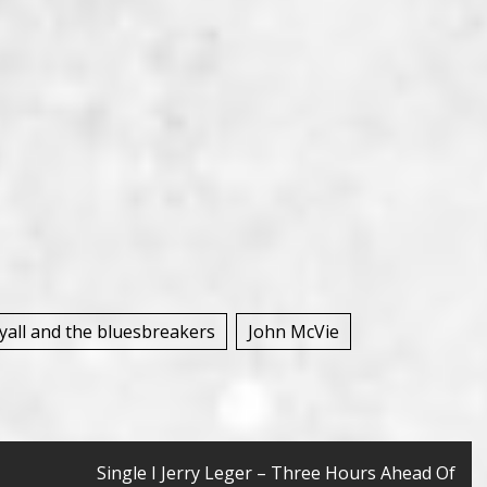
all and the bluesbreakers
John McVie
Single I Jerry Leger – Three Hours Ahead Of