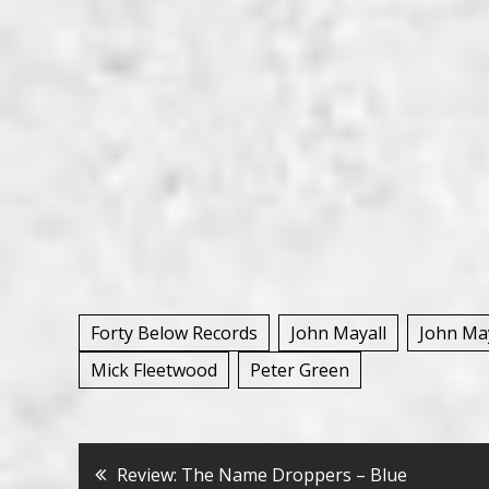
Forty Below Records
John Mayall
John May
Mick Fleetwood
Peter Green
Bericht
Review: The Name Droppers – Blue