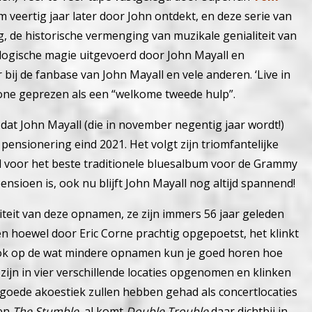
m veertig jaar later door John ontdekt, en deze serie van
, de historische vermenging van muzikale genialiteit van
logische magie uitgevoerd door John Mayall en
r bij de fanbase van John Mayall en vele anderen. ‘Live in
tone geprezen als een “welkome tweede hulp”.
 dat John Mayall (die in november negentig jaar wordt!)
 pensionering eind 2021. Het volgt zijn triomfantelijke
d voor het beste traditionele bluesalbum voor de Grammy
ensioen is, ook nu blijft John Mayall nog altijd spannend!
iteit van deze opnamen, ze zijn immers 56 jaar geleden
hoewel door Eric Corne prachtig opgepoetst, het klinkt
ok op de wat mindere opnamen kun je goed horen hoe
zijn in vier verschillende locaties opgenomen en klinken
’n goede akoestiek zullen hebben gehad als concertlocaties
en
The Stumble
, al komt
Double Trouble
daar dichtbij in