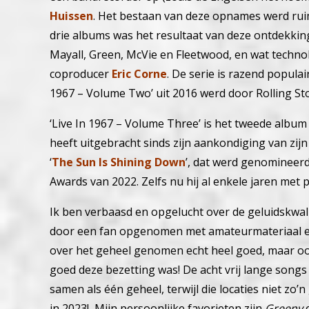
Huissen
. Het bestaan ​​van deze opnames werd rui
drie albums was het resultaat van deze ontdekking
Mayall, Green, McVie en Fleetwood, en wat techno
coproducer
Eric Corne
. De serie is razend populai
1967 – Volume Two’ uit 2016 werd door Rolling S
‘Live In 1967 – Volume Three’ is het tweede album
heeft uitgebracht sinds zijn aankondiging van zijn
‘
The Sun Is Shining Down
’, dat werd genomineer
Awards van 2022. Zelfs nu hij al enkele jaren met p
Ik ben verbaasd en opgelucht over de geluidskwal
door een fan opgenomen met amateurmateriaal en 
over het geheel genomen echt heel goed, maar o
goed deze bezetting was! De acht vrij lange songs 
samen als één geheel, terwijl die locaties niet zo
in 2023! Mijn persoonlijke favorieten zijn
Greeny