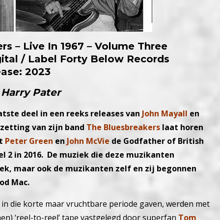
rs – Live In 1967 – Volume Three
gital / Label Forty Below Records
ease: 2023
 Harry Pater
aatste deel in een reeks releases van
John Mayall
en
ezetting van zijn band
The Bluesbreakers
laat horen
t
Peter Green
en
John McVie
de Godfather of British
eel 2 in 2016. De muziek die deze muzikanten
iek, maar ook de muzikanten zelf en zij begonnen
ood Mac.
er in die korte maar vruchtbare periode gaven, werden met
n) ‘reel-to-reel’ tape vastgelegd door superfan
Tom