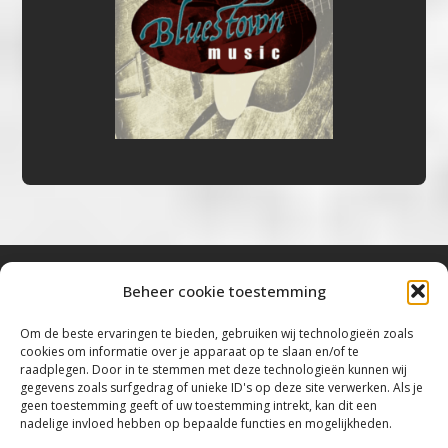
Beheer cookie toestemming
Bluestown Music
Om de beste ervaringen te bieden, gebruiken wij technologieën zoals
cookies om informatie over je apparaat op te slaan en/of te
“Voor de mooiste Blues, Rock, Roots &
raadplegen. Door in te stemmen met deze technologieën kunnen wij
gegevens zoals surfgedrag of unieke ID's op deze site verwerken. Als je
Americana”
geen toestemming geeft of uw toestemming intrekt, kan dit een
nadelige invloed hebben op bepaalde functies en mogelijkheden.
Copyright 2019 – 2026 Bluestown Music – All