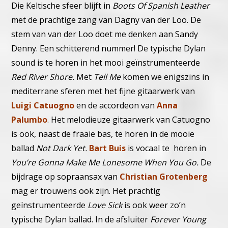
Die Keltische sfeer blijft in
Boots Of Spanish Leather
met de prachtige zang van Dagny van der Loo. De
stem van van der Loo doet me denken aan Sandy
Denny. Een schitterend nummer! De typische Dylan
sound is te horen in het mooi geïnstrumenteerde
Red River Shore.
Met
Tell Me
komen we enigszins in
mediterrane sferen met het fijne gitaarwerk van
Luigi Catuogno
en de accordeon van
Anna
Palumbo
. Het melodieuze gitaarwerk van Catuogno
is ook, naast de fraaie bas, te horen in de mooie
ballad
Not Dark Yet.
Bart Buis
is vocaal te horen in
You’re Gonna Make Me Lonesome When You Go.
De
bijdrage op sopraansax van
Christian Grotenberg
mag er trouwens ook zijn. Het prachtig
geïnstrumenteerde
Love Sick
is ook weer zo’n
typische Dylan ballad. In de afsluiter
Forever Young