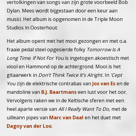
vertolkingen van songs van zijn grote voorbeeld Bob
Dylan. Mees wordt bijgestaan door een keur aan
musici. Het album is opgenomen in de Triple Moon
Studios in Oosterhout.
Het album opent met het mooi gezongen en met o.a.
fraaie pedal steel opgesierde folky
Tomorrow Is A
Long Time
.
If Not For You
is ingetogen akoestisch met
viool en Hammond op de achtergrond. Mooi is het
gitaarwerk in
Don’t Think Twice It’s Alright.
In
‘Cept
You
zijn de elektrische contrabas van
Jos van Es
en de
mandoline van
B.J. Baartmans
een lust voor het oor.
Vervolgens raken we in de Keltische sferen met een
heel aparte versie van
All I Really Want To Do
, met de
uilleann pipes van
Marc van Daal
en het duet met
Dagny van der Loo
.