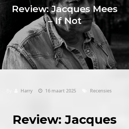
Review: Jacques Mees
– If Not
By
Harry
16 maart 2025
Recensies
Review: Jacques