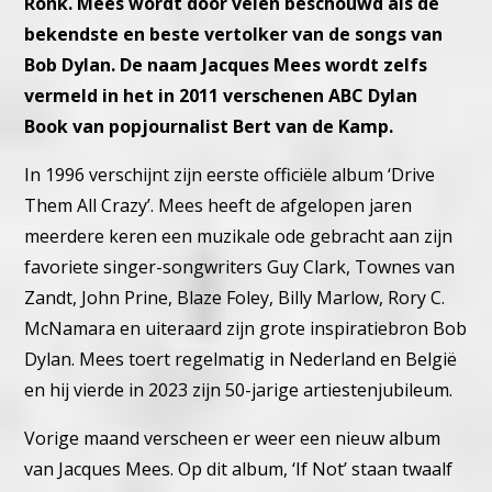
Ronk. Mees wordt door velen beschouwd als de
bekendste en beste vertolker van de songs van
Bob Dylan. De naam Jacques Mees wordt zelfs
vermeld in het in 2011 verschenen ABC Dylan
Book van popjournalist Bert van de Kamp.
In 1996 verschijnt zijn eerste officiële album ‘Drive
Them All Crazy’. Mees heeft de afgelopen jaren
meerdere keren een muzikale ode gebracht aan zijn
favoriete singer-songwriters Guy Clark, Townes van
Zandt, John Prine, Blaze Foley, Billy Marlow, Rory C.
McNamara en uiteraard zijn grote inspiratiebron Bob
Dylan. Mees toert regelmatig in Nederland en België
en hij vierde in 2023 zijn 50-jarige artiestenjubileum.
Vorige maand verscheen er weer een nieuw album
van Jacques Mees. Op dit album, ‘If Not’ staan twaalf