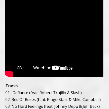
Tracks:
01 . Defiance (feat. Robert Trujillo & Slash)
02. Bed Of Roses (feat. Ringo Starr & Mike Campbell)
03. No Hard Feelings (feat. Johnny Depp & Jeff Beck)