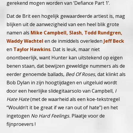
gerekend mogen worden van ‘Defiance Part 1’.
Dat de Brit een hogelijk gewaardeerde artiest is, mag
blijken uit de aanwezigheid van een heel blik grote
namen als
Mike Campbell, Slash, Todd Rundgren,
Waddy Wachtel
en de inmiddels overleden
Jeff Beck
en
Taylor Hawkins
. Dat is leuk, maar niet
onontbeerlijk, want Hunter kan uitstekend op eigen
benen staan, dat bewijzen geweldige nummers als de
eerder genoemde ballads,
Bed Of Roses
, dat klinkt als
Bob Dylan in zijn hoogtijdagen en uitgeluid wordt
door een heerlijke slidegitaarsolo van Campbell,
I
Hate Hate
(met de waarheid als een koe-tekstregel
“Wouldn’t it be great if we ran out of hate”) en het
ingetogen
No Hard Feelings.
Plaatje voor de
fijnproevers !