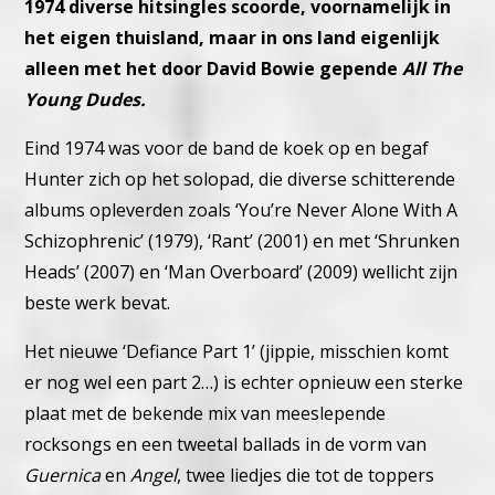
1974 diverse hitsingles scoorde, voornamelijk in
het eigen thuisland, maar in ons land eigenlijk
alleen met het door David Bowie gepende
All The
Young Dudes.
Eind 1974 was voor de band de koek op en begaf
Hunter zich op het solopad, die diverse schitterende
albums opleverden zoals ‘You’re Never Alone With A
Schizophrenic’ (1979), ‘Rant’ (2001) en met ‘Shrunken
Heads’ (2007) en ‘Man Overboard’ (2009) wellicht zijn
beste werk bevat.
Het nieuwe ‘Defiance Part 1’ (jippie, misschien komt
er nog wel een part 2…) is echter opnieuw een sterke
plaat met de bekende mix van meeslepende
rocksongs en een tweetal ballads in de vorm van
Guernica
en
Angel
, twee liedjes die tot de toppers