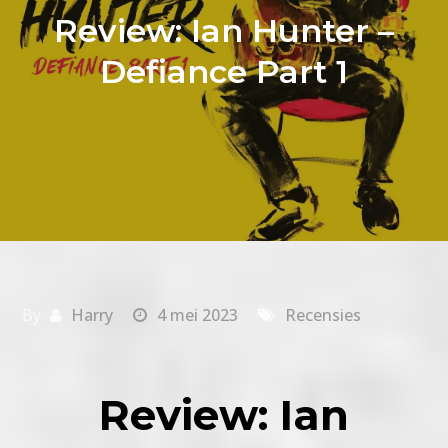
Review: Ian Hunter –
Defiance Part 1
By
Harry
4 mei 2023
Recensies
Review: Ian