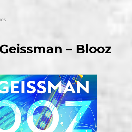
ies
 Geissman – Blooz