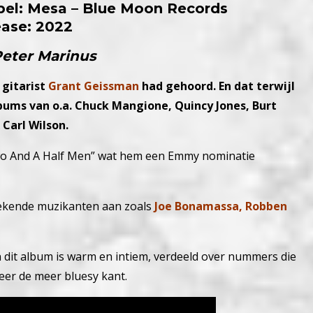
abel: Mesa – Blue Moon Records
ease: 2022
Peter Marinus
 gitarist
Grant Geissman
had gehoord. En dat terwijl
bums van o.a. Chuck Mangione, Quincy Jones, Burt
 Carl Wilson.
wo And A Half Men” wat hem een Emmy nominatie
bekende muzikanten aan zoals
Joe Bonamassa, Robben
n dit album is warm en intiem, verdeeld over nummers die
eer de meer bluesy kant.