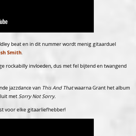
dley beat en in dit nummer wordt menig gitaarduel
osh Smith
.
ge rockabilly invloeden, dus met fel bijtend en twangend
nde jazzdance van
This And That
waarna Grant het album
luit met
Sorry Not Sorry.
t voor elke gitaarliefhebber!