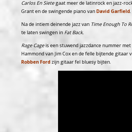
Carlos En Siete
gaat meer de latinrock en jazz-roc
Grant en de swingende piano van
David Garfield
.
Na de intiem deinende jazz van
Time Enough To R
te laten swingen in
Fat Back.
Rage Cage
is een stuwend jazzdance nummer met e
Hammond van Jim Cox en de felle bijtende gitaar 
Robben Ford
zijn gitaar fel bluesy bijten.