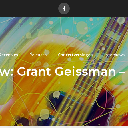
Recensies
Releases
Concertverslagen
Interviews
w: Grant Geissman –