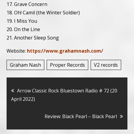
17. Grave Concern
18. Oh! Camil (the Winter Soldier)
19. I Miss You
20. On the Line
21. Another Sleep Song
Website:
https://www.grahamnash.com/
Graham Nash
Proper Records
V2 records
Bericht
Arrow Classic Rock Bluestown Radio # 72 (20
April 2022)
navigatie
Review: Black Pearl – Black Pearl