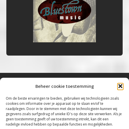
Beheer cookie toestemming
Bluestown Music
Om de beste ervaringen te bieden, gebruiken wij technologieën zoals
cookies om informatie over je apparaat op te slaan en/of te
“Voor de mooiste Blues, Rock, Roots &
raadplegen. Door in te stemmen met deze technologieën kunnen wij
gegevens zoals surfgedrag of unieke ID's op deze site verwerken. Als je
Americana”
geen toestemming geeft of uw toestemming intrekt, kan dit een
nadelige invloed hebben op bepaalde functies en mogelijkheden.
Copyright 2019 – 2026 Bluestown Music – All