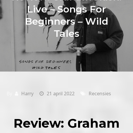
Live – Songs For
Beginners – Wild
Tales
By
Harry
21 april 2022
Recensies
Review: Graham