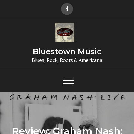
Skip
to
content
Bluestown Music
Blues, Rock, Roots & Americana
Review: Graham Nash: