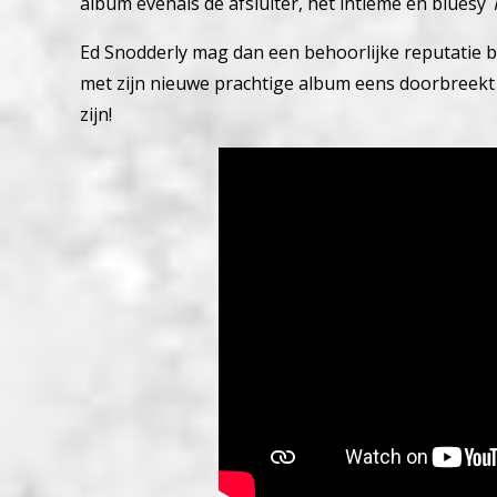
album evenals de afsluiter, het intieme en bluesy
Ed Snodderly mag dan een behoorlijke reputatie b
met zijn nieuwe prachtige album eens doorbreekt 
zijn!