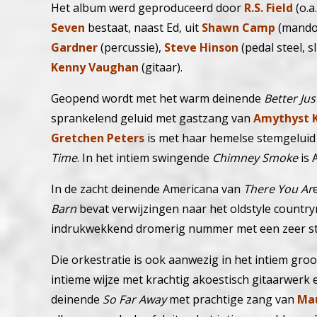
Het album werd geproduceerd door
R.S. Field
(o.a
Seven
bestaat, naast Ed, uit
Shawn Camp
(mandol
Gardner
(percussie),
Steve Hinson
(pedal steel, s
Kenny Vaughan
(gitaar).
Geopend wordt met het warm deinende
Better Ju
sprankelend geluid met gastzang van
Amythyst 
Gretchen Peters
is met haar hemelse stemgeluid 
Time
.
In het intiem swingende
Chimney Smoke
is 
In de zacht deinende Americana van
There You Ar
Barn
bevat verwijzingen naar het oldstyle country
indrukwekkend dromerig nummer met een zeer stijl
Die orkestratie is ook aanwezig in het intiem gr
intieme wijze met krachtig akoestisch gitaarwer
deinende
So Far Away
met prachtige zang van
Mau