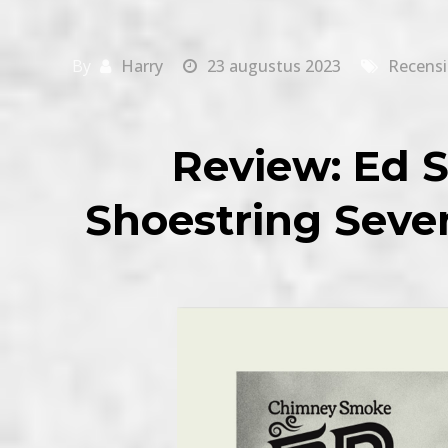
By
Harry
23 augustus 2023
Recensi
Review: Ed 
Shoestring Sev