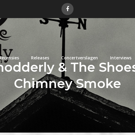
Recensies
Releases
Concertverslagen
Interviews
nodderly & The Shoes
Chimney Smoke