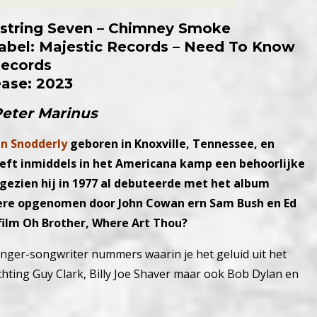
string Seven – Chimney Smoke
 Label: Majestic Records – Need To Know
ecords
ease: 2023
Peter Marinus
nn Snodderly
geboren in Knoxville, Tennessee, en
heeft inmiddels in het Americana kamp een behoorlijke
ezien hij in 1977 al debuteerde met het album
ndere opgenomen door John Cowan ern Sam Bush en Ed
 film Oh Brother, Where Art Thou?
singer-songwriter nummers waarin je het geluid uit het
chting Guy Clark, Billy Joe Shaver maar ook Bob Dylan en