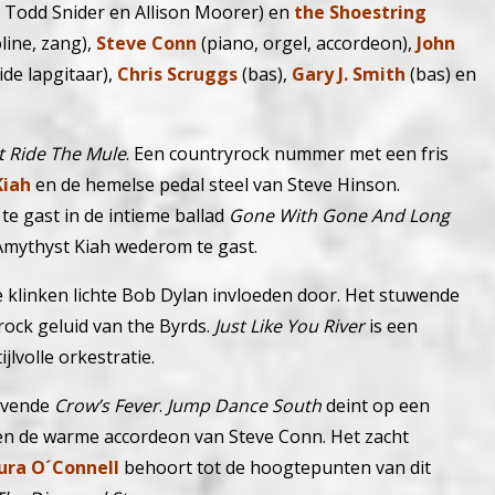
. Todd Snider en Allison Moorer) en
the Shoestring
ine, zang),
Steve Conn
(piano, orgel, accordeon),
John
lide lapgitaar),
Chris Scruggs
(bas),
Gary J. Smith
(bas) en
st Ride The Mule
. Een countryrock nummer met een fris
Kiah
en de hemelse pedal steel van Steve Hinson.
te gast in de intieme ballad
Gone With Gone And Long
Amythyst Kiah wederom te gast.
e klinken lichte Bob Dylan invloeden door.
Het stuwende
rock geluid van the Byrds.
Just Like You River
is een
volle orkestratie.
oovende
Crow’s Fever
.
Jump Dance South
deint op een
k en de warme accordeon van Steve Conn.
Het zacht
ra O´Connell
behoort tot de hoogtepunten van dit