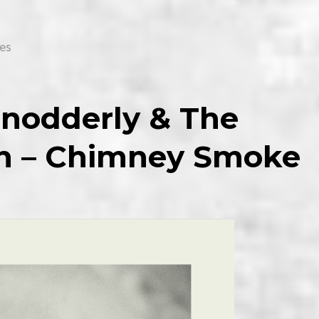
es
Snodderly & The
en – Chimney Smoke