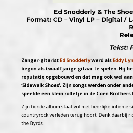
Ed Snodderly & The Shoe
Format: CD – Vinyl LP – Digital /
R
Rel
Tekst: 
Zanger-gitarist
Ed Snodderly
werd als
Eddy Ly
begon als twaalfjarige gitaar te spelen. Hij 
reputatie opgebouwd en dat mag ook wel aang
‘Sidewalk Shoes’. Zijn songs werden onder a
speelde een klein rolletje in de Coen Brothers
Zijn tiende album staat vol met heerlijke intieme 
countryrock verleden terug hoort. Denk daarbij ri
the Byrds.