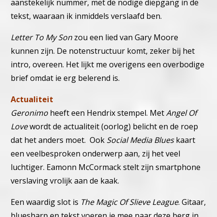
aanstekelijk nummer, met de nodige diepgang in de
tekst, waaraan ik inmiddels verslaafd ben.
Letter To My Son
zou een lied van Gary Moore
kunnen zijn. De notenstructuur komt, zeker bij het
intro, overeen. Het lijkt me overigens een overbodige
brief omdat ie erg belerend is.
Actualiteit
Geronimo
heeft een Hendrix stempel. Met
Angel Of
Love
wordt de actualiteit (oorlog) belicht en de roep
dat het anders moet. Ook
Social Media Blues
kaart
een veelbesproken onderwerp aan, zij het veel
luchtiger. Eamonn McCormack stelt zijn smartphone
verslaving vrolijk aan de kaak.
Een waardig slot is
The Magic Of Slieve League
. Gitaar,
bluesharp en tekst voeren je mee naar deze berg in