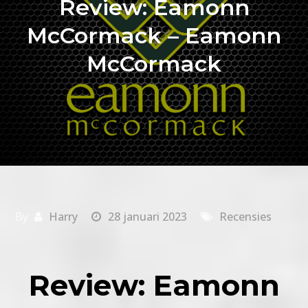
Review: Eamonn
McCormack – Eamonn
McCormack
By
Harry
28 januari 2023
Recensies
Review: Eamonn