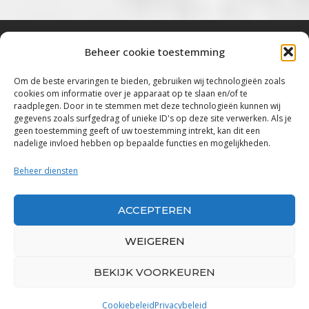
Beheer cookie toestemming
Bluestown Music
Om de beste ervaringen te bieden, gebruiken wij technologieën zoals
cookies om informatie over je apparaat op te slaan en/of te
“Voor de mooiste Blues, Rock, Roots &
raadplegen. Door in te stemmen met deze technologieën kunnen wij
gegevens zoals surfgedrag of unieke ID's op deze site verwerken. Als je
Americana”
geen toestemming geeft of uw toestemming intrekt, kan dit een
nadelige invloed hebben op bepaalde functies en mogelijkheden.
Copyright 2019 – 2026 Bluestown Music – All
Rights Reserved
Beheer diensten
Privacybeleid
ACCEPTEREN
Powered by Bluestown Music
WEIGEREN
BEKIJK VOORKEUREN
Cookiebeleid
Privacybeleid