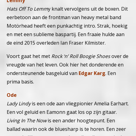
Lemmy
Hats Off To Lemm
y knalt vervolgens uit de boxen. Dit
eerbetoon aan de frontman van heavy metal band
Motörhead heeft een punkachtig intro. Strak, hoekig
en met een sublieme baspartij. Een fraaie hulde aan
de eind 2015 overleden Ian Fraser Kilmister.
Voort gaat het met
Rock ‘n’ Roll Boogie Shoes
over de
vreugde van het leven. Ook hier het donderende en
ondersteunende basgeluid van
Edgar Karg
. Een
prima basis.
Ode
Lady Lindy
is een ode aan vliegpionier Amelia Earhart.
Een vol geluid en Eamonn gaat los op zijn gitaar.
Living In The Now
is een ander hoogtepunt. Een
ballad waarin ook de bluesharp is te horen. Een zeer