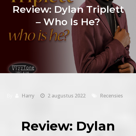
Review: Dylan Triplett
– Who Is He?
By
Harry
2 augustus 2022
Recensies
Review: Dylan