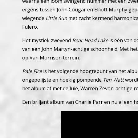
waarna een loom swingend nummer met een zwete
ergens tussen John Cougar en Elliott Murphy ge
wiegende
Little Sun
met zacht kermend harmonicas
Fulero.
Het mystiek zwevend
Bear Head Lake
is één van 
van een John Martyn-achtige schoonheid.
Met het
op Van Morrison terrein.
Pale Fire
is het volgende hoogtepunt van het alb
ongepolijste en hoekig pompende
Ten Watt
wordt
het album af met de luie, Warren Zevon-achtige r
Een briljant album van Charlie Parr en nu al een 