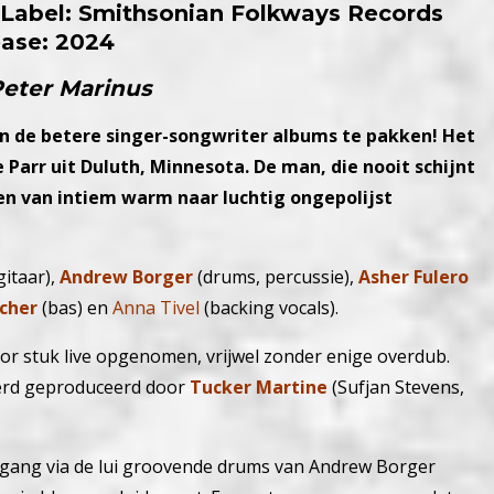
 / Label: Smithsonian Folkways Records
ease: 2024
Peter Marinus
van de betere singer-songwriter albums te pakken! Het
e Parr
uit Duluth, Minnesota. De man, die nooit schijnt
ren van intiem warm naar luchtig ongepolijst
gitaar),
Andrew Borger
(drums, percussie),
Asher Fulero
cher
(bas) en
Anna Tivel
(backing vocals).
or stuk live opgenomen, vrijwel zonder enige overdub.
werd geproduceerd door
Tucker Martine
(Sufjan Stevens,
 gang via de lui groovende drums van Andrew Borger