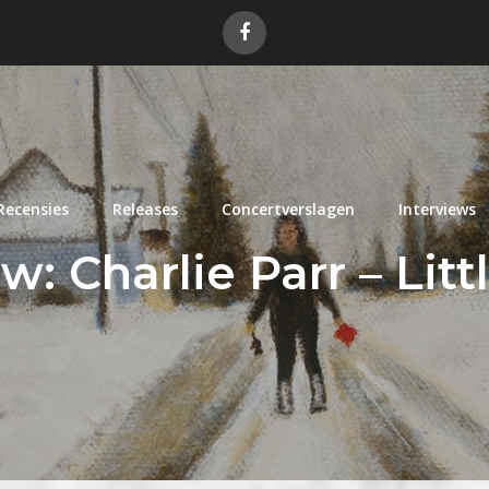
Recensies
Releases
Concertverslagen
Interviews
w: Charlie Parr – Litt