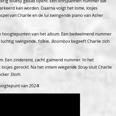
rig bluesy geluid opent. Een ontspannen nummer dat
parkeerd kan worden.
Daarna volgt het lome, losjes
pel van Charlie en de lui swingende piano van Asher
de hoogtepunten van het album. Een bedwelmend nummer
 luchtig swingende, folkie,
Boombox
begeeft Charlie zich
um. Een zinderend, zacht galmend nummer.
In het
 losjes gerockt.
Na het intiem wiegende
Stray
sluit Charlie
ocker
Sloth
.
hoogtepunt van 2024!