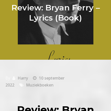
Review: Bryan Ferry –
Lyrics (Book)
By
Harry
10 september
2022
Muziekboeken
Review: Bryan