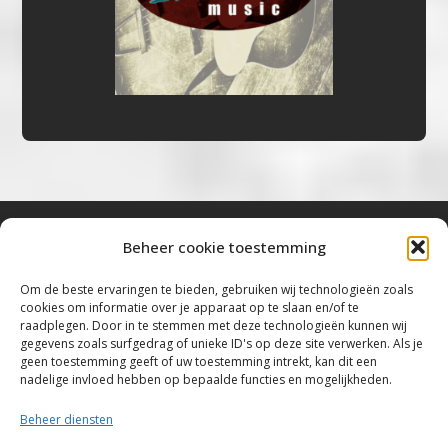
Beheer cookie toestemming
Bluestown Music
Om de beste ervaringen te bieden, gebruiken wij technologieën zoals
cookies om informatie over je apparaat op te slaan en/of te
“Voor de mooiste Blues, Rock, Roots &
raadplegen. Door in te stemmen met deze technologieën kunnen wij
gegevens zoals surfgedrag of unieke ID's op deze site verwerken. Als je
Americana”
geen toestemming geeft of uw toestemming intrekt, kan dit een
nadelige invloed hebben op bepaalde functies en mogelijkheden.
Copyright 2019 – 2026 Bluestown Music – All
Rights Reserved
Beheer diensten