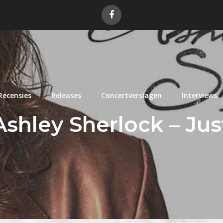
Recensies
Releases
Concertverslagen
Interviews
Ashley Sherlock – Ju