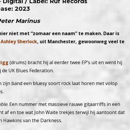
 Digital / Label: Ruf Records
ease: 2023
Peter Marinus
 hier niet met “zomaar een naam” te maken. Daar is
t
Ashley Sherlock
, uit Manchester, gewoonweg veel te
Rigg
(drums) bracht hij al eerder twee EP’s uit en werd hij
j de UK Blues Federation.
 zijn band een bluesy soort rock laat horen met volop
s.
ble
. Een nummer met massieve rauwe gitaarriffs in een
af en toe wat John Waite trekjes terwijl hij aantoont dat
in Hawkins van the Darkness.