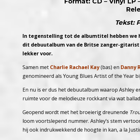
Format: CD – Vinyl LP –
Rel
Tekst: 
In tegenstelling tot de albumtitel hebben we
dit debuutalbum van de Britse zanger-gitaris
lekker voor.
Samen met
Charlie Rachael Kay
(bas) en
Danny 
genomineerd als Young Blues Artist of the Year bi
En nu is er dus het debuutalbum waarop Ashley en
ruimte voor de melodieuze rockkant via wat ballad
Geopend wordt met het broeierig dreunende
Trou
loom voortslepend nummer. Ashley’s stem vertoont 
hij ook indrukwekkend de hoogte in kan, a la Just