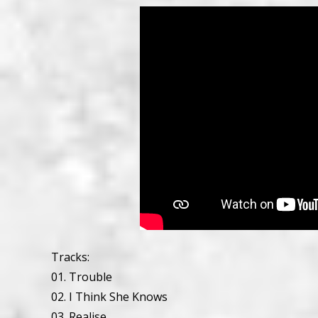
Tracks:
01. Trouble
02. I Think She Knows
03. Realise