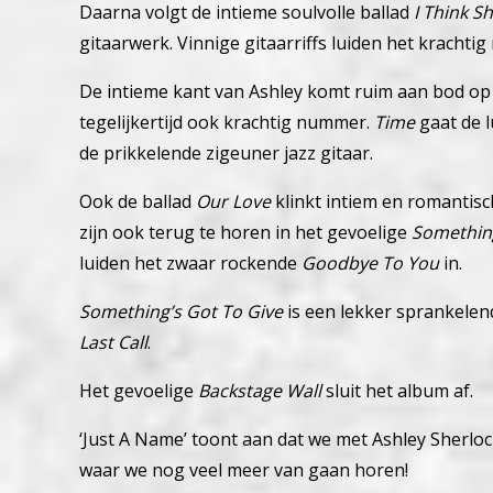
Daarna volgt de intieme soulvolle ballad
I Think S
gitaarwerk.
Vinnige gitaarriffs luiden het krachti
De intieme kant van Ashley komt ruim aan bod op 
tegelijkertijd ook krachtig nummer.
Time
gaat de l
de prikkelende zigeuner jazz gitaar.
Ook de ballad
Our Love
klinkt intiem en romantisc
zijn ook terug te horen in het gevoelige
Something
luiden het zwaar rockende
Goodbye To You
in.
Something’s Got To Give
is een lekker sprankele
Last Call
.
Het gevoelige
Backstage Wall
sluit het album af.
‘Just A Name’ toont aan dat we met Ashley Sherloc
waar we nog veel meer van gaan horen!