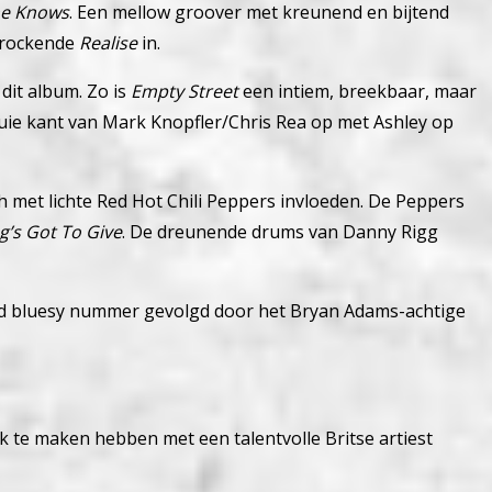
he Knows
. Een mellow groover met kreunend en bijtend
g rockende
Realise
in.
dit album. Zo is
Empty Street
een intiem, breekbaar, maar
uie kant van Mark Knopfler/Chris Rea op met Ashley op
h met lichte Red Hot Chili Peppers invloeden.
De Peppers
’s Got To Give
.
De dreunende drums van Danny Rigg
nd bluesy nummer gevolgd door het Bryan Adams-achtige
k te maken hebben met een talentvolle Britse artiest