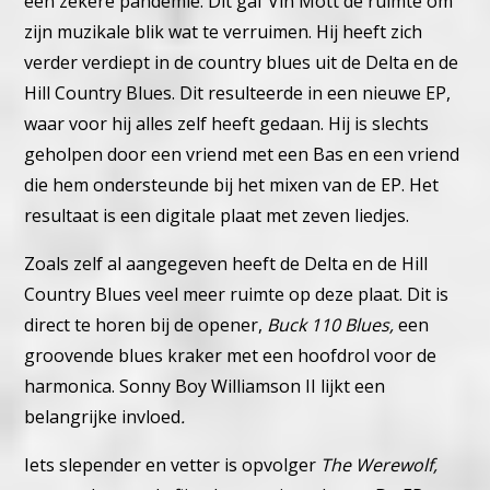
een zekere pandemie. Dit gaf Vin Mott de ruimte om
zijn muzikale blik wat te verruimen. Hij heeft zich
verder verdiept in de country blues uit de Delta en de
Hill Country Blues. Dit resulteerde in een nieuwe EP,
waar voor hij alles zelf heeft gedaan. Hij is slechts
geholpen door een vriend met een Bas en een vriend
die hem ondersteunde bij het mixen van de EP. Het
resultaat is een digitale plaat met zeven liedjes.
Zoals zelf al aangegeven heeft de Delta en de Hill
Country Blues veel meer ruimte op deze plaat. Dit is
direct te horen bij de opener,
Buck 110 Blues,
een
groovende blues kraker met een hoofdrol voor de
harmonica. Sonny Boy Williamson II lijkt een
belangrijke invloed
.
Iets slepender en vetter is opvolger
The Werewolf,