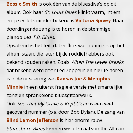
Bessie Smith
is ook één van de bluesdiva’s op dit
album. Ook haar
St. Louis Blues
klinkt warm, intiem
en jazzy.
Iets minder bekend is
Victoria Spivey
. Haar
doordingende zang is te horen in de stemmige
pianoblues
T.B. Blues
.
Opvallend is het feit, dat er flink wat nummers op het
album staan, die later bij de rockliefhebbers ook
bekend zouden raken. Zoals
When The Levee Breaks
,
dat bekend werd door Led Zeppelin en hier te horen
is in de uitvoering van
Kansas Joe & Memphis
Minnie
in een uiterst fragiele versie met smartelijke
zang en sprankelend bluesgitaarwerk.
Ook
See That My Grave Is Kept Clean
is een veel
gecoverd nummer (o.a. door Bob Dylan). De zang van
Blind Lemon Jefferson
is hier enorm rauw.
Statesboro Blues
kennen we allemaal van the Allman