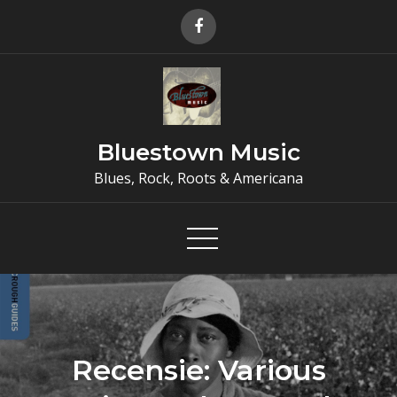
Skip
to
content
Bluestown Music
Blues, Rock, Roots & Americana
Recensie: Various