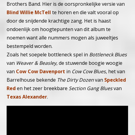
Brothers Band. Hier is de oorspronkelijke versie van
Blind Willie McTell
te horen en die valt vooral op
door de snijdende krachtige zang.
Het is haast
ondoenlijk om hoogtepunten van dit album te
noemen want alle nummers mogen als juweeltjes
bestempeld worden.
Zoals het soepele bottleneck spel in
Bottleneck Blues
van
Weaver & Beasley
, de stuwende boogie woogie
van
Cow Cow Davenport
in
Cow Cow Blues
, het van
Barrelhouse bekende
The Dirty Dozen
van
Speckled
Red
en het zeer breekbare
Section Gang Blues
van
Texas Alexander
.