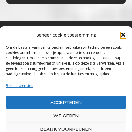
Beheer cookie toestemming
Bluestown Music
Om de beste ervaringen te bieden, gebruiken wij technologieën zoals
cookies om informatie over je apparaat op te slaan en/of te
“Voor de mooiste Blues, Rock, Roots &
raadplegen. Door in te stemmen met deze technologieën kunnen wij
gegevens zoals surfgedrag of unieke ID's op deze site verwerken. Als je
Americana”
geen toestemming geeft of uw toestemming intrekt, kan dit een
nadelige invloed hebben op bepaalde functies en mogelijkheden.
Copyright 2019 – 2026 Bluestown Music – All
Rights Reserved
Beheer diensten
Privacybeleid
ACCEPTEREN
Powered by Bluestown Music
WEIGEREN
BEKIJK VOORKEUREN