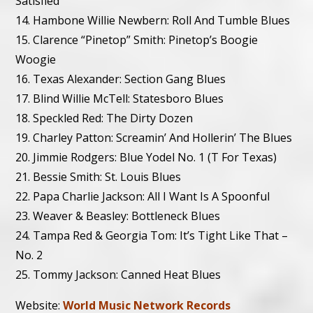
Satisfied
14. Hambone Willie Newbern: Roll And Tumble Blues
15. Clarence “Pinetop” Smith: Pinetop’s Boogie
Woogie
16. Texas Alexander: Section Gang Blues
17. Blind Willie McTell: Statesboro Blues
18. Speckled Red: The Dirty Dozen
19. Charley Patton: Screamin’ And Hollerin’ The Blues
20. Jimmie Rodgers: Blue Yodel No. 1 (T For Texas)
21. Bessie Smith: St. Louis Blues
22. Papa Charlie Jackson: All I Want Is A Spoonful
23. Weaver & Beasley: Bottleneck Blues
24. Tampa Red & Georgia Tom: It’s Tight Like That –
No. 2
25. Tommy Jackson: Canned Heat Blues
Website:
World Music Network Records