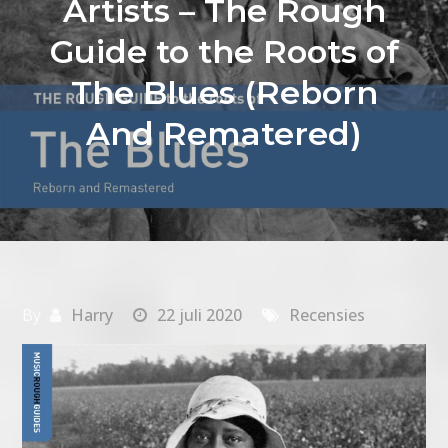
Artists – The Rough
Guide to the Roots of
The Blues (Reborn
And Rematered)
By
Harry
22 juli 2020
Recensies